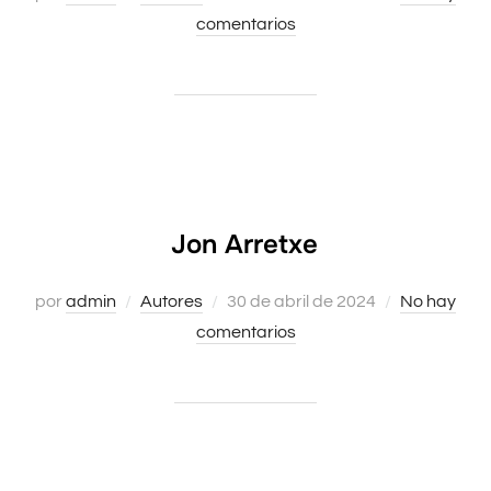
comentarios
el
Jon Arretxe
por
admin
Autores
Publicado
30 de abril de 2024
No hay
comentarios
el