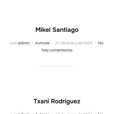
Mikel Santiago
por
admin
Autores
Publicado
21 de enero de 2024
No
hay comentarios
el
Txani Rodríguez