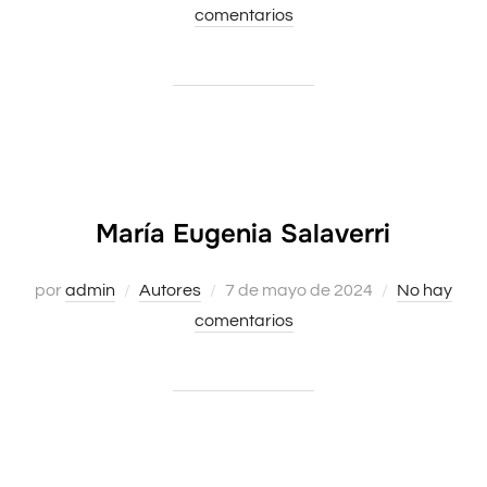
comentarios
el
María Eugenia Salaverri
por
admin
Autores
Publicado
7 de mayo de 2024
No hay
comentarios
el