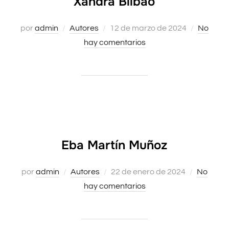
Xandra Bilbao
por
admin
Autores
Publicado
12 de marzo de 2024
No
hay comentarios
el
Eba Martín Muñoz
por
admin
Autores
Publicado
22 de enero de 2024
No
hay comentarios
el