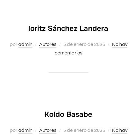
Ioritz Sánchez Landera
por
admin
Autores
Publicado
5 de enero de 2025
No hay
comentarios
el
Koldo Basabe
por
admin
Autores
Publicado
5 de enero de 2025
No hay