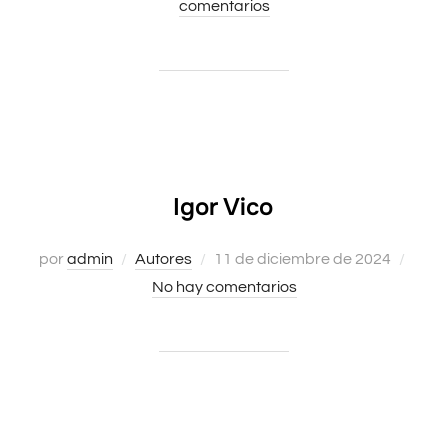
comentarios
el
Igor Vico
por
admin
Autores
Publicado
11 de diciembre de 2024
No hay comentarios
el