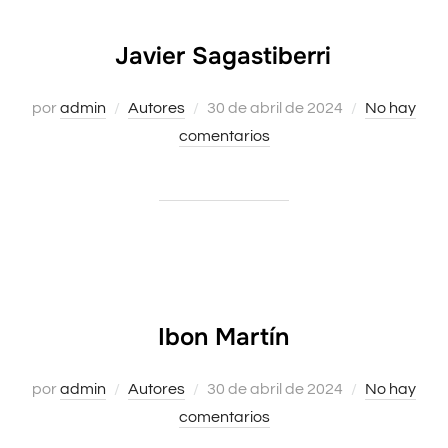
Javier Sagastiberri
por
admin
Autores
Publicado
30 de abril de 2024
No hay
comentarios
el
Ibon Martín
por
admin
Autores
Publicado
30 de abril de 2024
No hay
comentarios
el