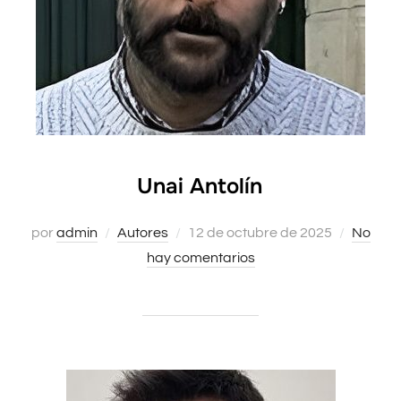
Unai Antolín
por
admin
Autores
Publicado
12 de octubre de 2025
No
hay comentarios
el