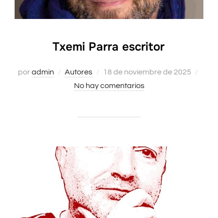
Txemi Parra escritor
por
admin
Autores
Publicado
18 de noviembre de 2025
No hay comentarios
el