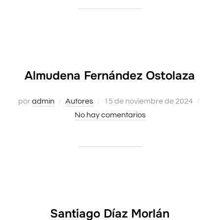
Almudena Fernández Ostolaza
por
admin
Autores
Publicado
15 de noviembre de 2024
No hay comentarios
el
Santiago Díaz Morlán