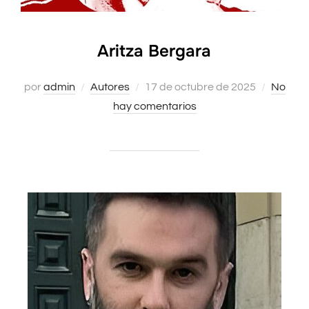
Aritza Bergara
por
admin
Autores
Publicado
17 de octubre de 2025
No
hay comentarios
el