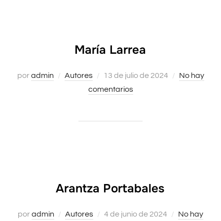
María Larrea
por
admin
Autores
Publicado
13 de julio de 2024
No hay
comentarios
el
Arantza Portabales
por
admin
Autores
Publicado
4 de junio de 2024
No hay