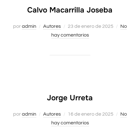
Calvo Macarrilla Joseba
por
admin
Autores
Publicado
23 de enero de 2025
No
hay comentarios
el
Jorge Urreta
por
admin
Autores
Publicado
16 de enero de 2025
No
hay comentarios
el