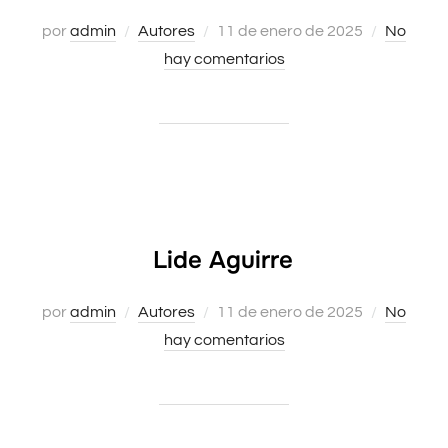
por
admin
Autores
Publicado
11 de enero de 2025
No
hay comentarios
el
Lide Aguirre
por
admin
Autores
Publicado
11 de enero de 2025
No
hay comentarios
el