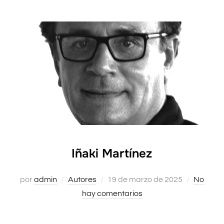
Iñaki Martínez
por
admin
Autores
Publicado
19 de marzo de 2025
No
hay comentarios
el