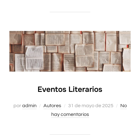
Eventos Literarios
por
admin
Autores
Publicado
31 de mayo de 2025
No
hay comentarios
el