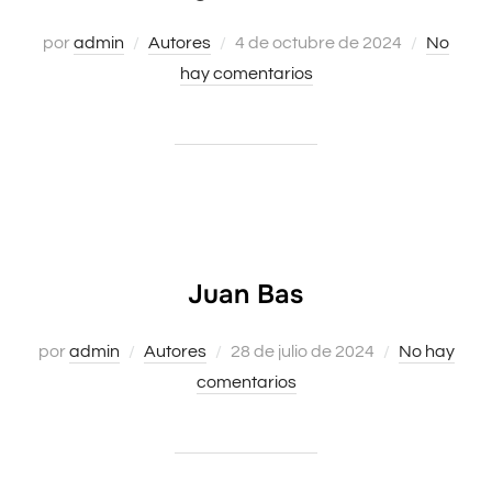
por
admin
Autores
Publicado
4 de octubre de 2024
No
hay comentarios
el
Juan Bas
por
admin
Autores
Publicado
28 de julio de 2024
No hay
comentarios
el