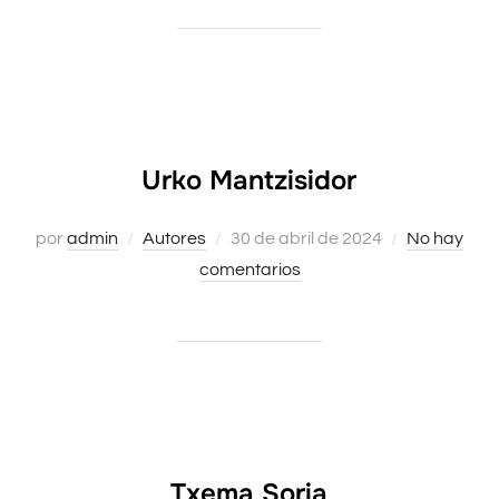
Urko Mantzisidor
por
admin
Autores
Publicado
30 de abril de 2024
No hay
comentarios
el
Txema Soria