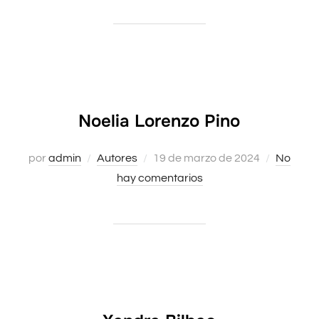
Noelia Lorenzo Pino
por
admin
Autores
Publicado
19 de marzo de 2024
No
hay comentarios
el