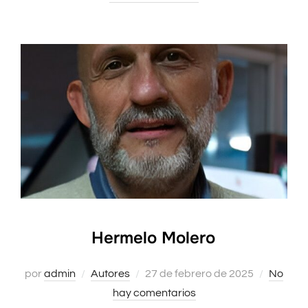
Hermelo Molero
por
admin
Autores
Publicado
27 de febrero de 2025
No
hay comentarios
el