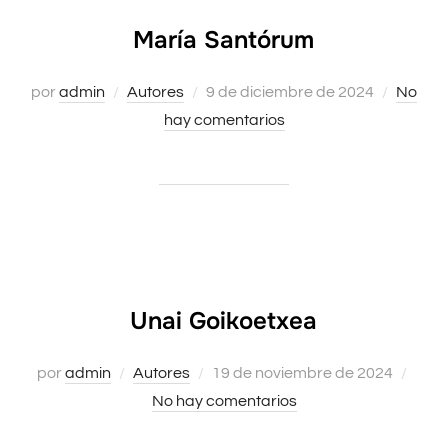
María Santórum
por
admin
Autores
Publicado
9 de diciembre de 2024
No
hay comentarios
el
Unai Goikoetxea
por
admin
Autores
Publicado
19 de noviembre de 2024
No hay comentarios
el