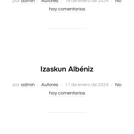
por
admin
Autores
Publicado
16 de enero de 2024
No
hay comentarios
el
Izaskun Albéniz
por
admin
Autores
Publicado
11 de enero de 2024
No
hay comentarios
el