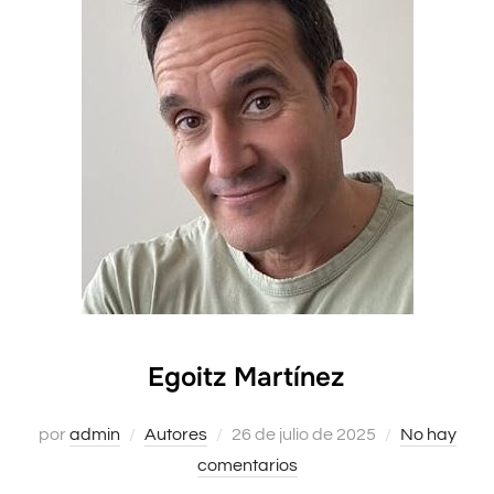
Egoitz Martínez
por
admin
Autores
Publicado
26 de julio de 2025
No hay
comentarios
el