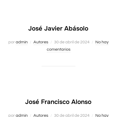
José Javier Abásolo
por
admin
Autores
Publicado
30 de abril de 2024
No hay
comentarios
el
José Francisco Alonso
por
admin
Autores
Publicado
30 de abril de 2024
No hay