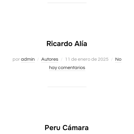
Ricardo Alía
por
admin
Autores
Publicado
11 de enero de 2025
No
hay comentarios
el
Peru Cámara