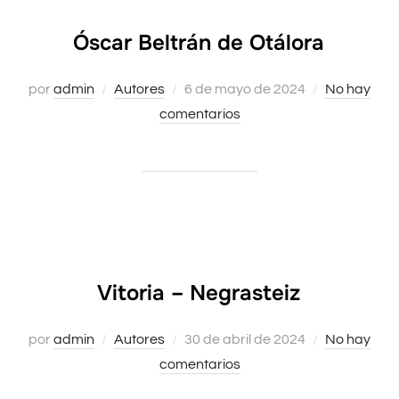
Óscar Beltrán de Otálora
por
admin
Autores
Publicado
6 de mayo de 2024
No hay
comentarios
el
Vitoria – Negrasteiz
por
admin
Autores
Publicado
30 de abril de 2024
No hay
comentarios
el