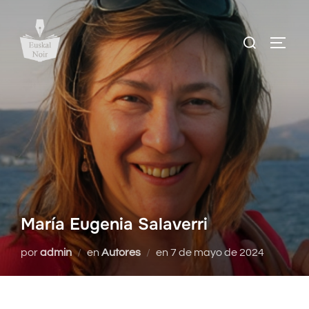
Saltar
al
Buscar:
ALTE
contenido
María Eugenia Salaverri
Publicado
por
admin
en
Autores
en
7 de mayo de 2024
el