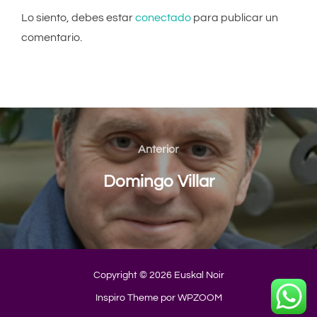
Lo siento, debes estar
conectado
para publicar un
comentario.
Navegación
de
Anterior
Anterior
entradas
Domingo Villar
Copyright © 2026 Euskal Noir
Inspiro Theme
por
WPZOOM