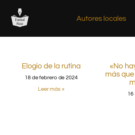
Autores locales
Elogio de la rutina
«No ha
más que 
18 de febrero de 2024
m
Leer más »
16