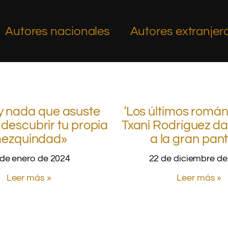
Autores nacionales
Autores extranjer
y nada que asuste
‘Los últimos román
descubrir tu propia
Txani Rodríguez dan
ezquindad»
a la gran pant
 de enero de 2024
22 de diciembre de
Leer más »
Leer más »