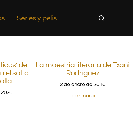
os
Series y pelis
ticos’ de
La maestría literaria de Txani
 el salto
Rodríguez
alla
2 de enero de 2016
 2020
Leer más »