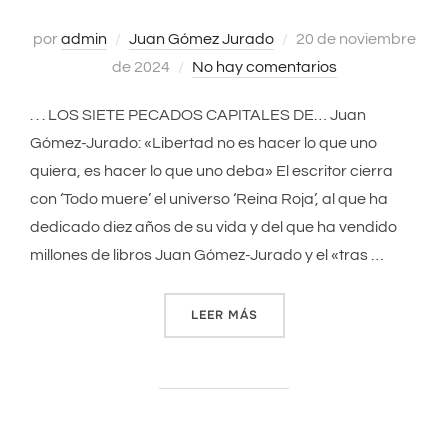
por
admin
Juan Gómez Jurado
Publicado
20 de noviembre
de 2024
No hay comentarios
el
. . . LOS SIETE PECADOS CAPITALES DE… Juan
Gómez-Jurado: «Libertad no es hacer lo que uno
quiera, es hacer lo que uno deba» El escritor cierra
con ‘Todo muere’ el universo ‘Reina Roja’, al que ha
dedicado diez años de su vida y del que ha vendido
millones de libros Juan Gómez-Jurado y el «tras …
LEER MÁS
««LIBERTAD NO ES HACER L