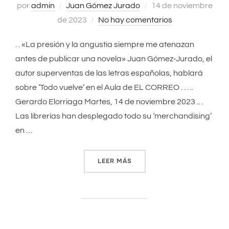
por
admin
Juan Gómez Jurado
Publicado
14 de noviembre
de 2023
No hay comentarios
el
. . «La presión y la angustia siempre me atenazan
antes de publicar una novela» Juan Gómez-Jurado, el
autor superventas de las letras españolas, hablará
sobre ‘Todo vuelve’ en el Aula de EL CORREO . . . ..
Gerardo Elorriaga Martes, 14 de noviembre 2023 .. .
Las librerías han desplegado todo su ‘merchandising’
en …
LEER MÁS
««LA PRESIÓN Y LA ANGUST