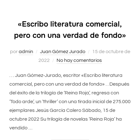
«Escribo literatura comercial,
pero con una verdad de fondo»
por
admin
Juan Gómez Jurado
Publicado
15 de octubre de
2022
No hay comentarios
el
. . . Juan Gómez-Jurado, escritor «Escribo literatura
comercial, pero con una verdad de fondo» . . Después
del éxito de la trilogía de ‘Reina Roja’, regresa con
‘Todo arde’, un ‘thriller’ con una tirada inicial de 275.000
ejemplares Jesús García Calero Sábado, 15 de
octubre 2022 Su trilogía de novelas ‘Reina Roja’ ha
vendido …