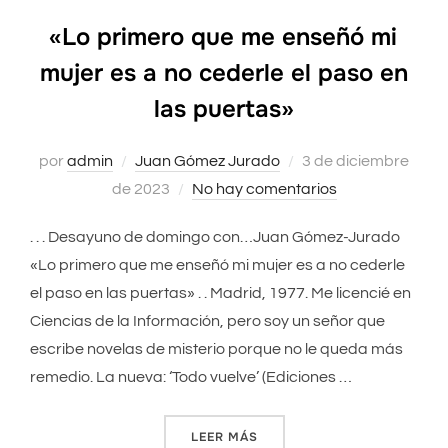
«Lo primero que me enseñó mi
mujer es a no cederle el paso en
las puertas»
por
admin
Juan Gómez Jurado
Publicado
3 de diciembre
de 2023
No hay comentarios
el
. . . Desayuno de domingo con…Juan Gómez-Jurado
«Lo primero que me enseñó mi mujer es a no cederle
el paso en las puertas» . . Madrid, 1977. Me licencié en
Ciencias de la Información, pero soy un señor que
escribe novelas de misterio porque no le queda más
remedio. La nueva: ‘Todo vuelve’ (Ediciones …
LEER MÁS
««LO PRIMERO QUE ME ENSE