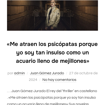
«Me atraen los psicópatas porque
yo soy tan insulso como un
acuario lleno de mejillones»
por
admin
Juan Gómez Jurado
Publicado
27 de octubre de
2024
No hay comentarios
el
. . . Juan Gómez-Jurado El rey del ‘thriller’ en castellano
. «Me atraen los psicópatas porque yo soy tan insulso
como un acuario lleno de mejillones» Sus novelas