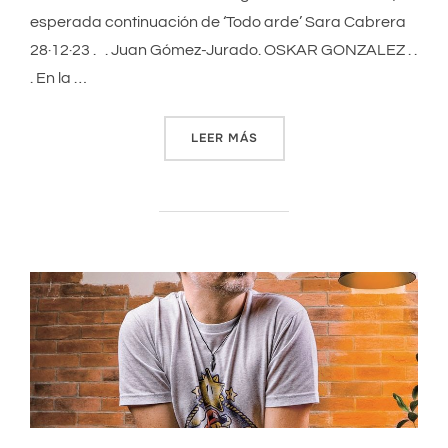
esperada continuación de ‘Todo arde’ Sara Cabrera
28·12·23 . . Juan Gómez-Jurado. OSKAR GONZALEZ . .
. En la …
LEER MÁS
««EL ÉXITO NO SE MIDE EN