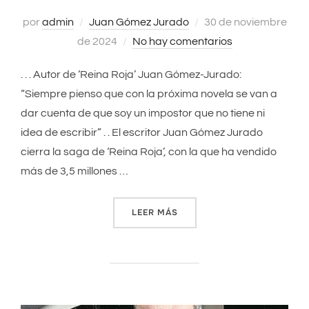
por
admin
Juan Gómez Jurado
Publicado
30 de noviembre
de 2024
No hay comentarios
el
. . . Autor de ‘Reina Roja’ Juan Gómez-Jurado:
“Siempre pienso que con la próxima novela se van a
dar cuenta de que soy un impostor que no tiene ni
idea de escribir” . . El escritor Juan Gómez Jurado
cierra la saga de ‘Reina Roja’, con la que ha vendido
más de 3,5 millones …
LEER MÁS
«“SIEMPRE PIENSO QUE CON