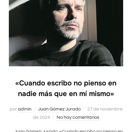
«Cuando escribo no pienso en
nadie más que en mí mismo»
por
admin
Juan Gómez Jurado
Publicado
27 de noviembre
de 2024
No hay comentarios
el
. . . Juan Gómez-Jurado: «Cuando escribo no pienso en