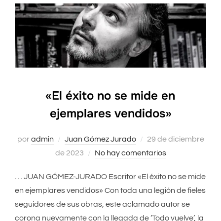
«El éxito no se mide en
ejemplares vendidos»
por
admin
Juan Gómez Jurado
Publicado
29 de diciembre
de 2023
No hay comentarios
el
. . . JUAN GÓMEZ-JURADO Escritor «El éxito no se mide
en ejemplares vendidos» Con toda una legión de fieles
seguidores de sus obras, este aclamado autor se
corona nuevamente con la llegada de ‘Todo vuelve’, la