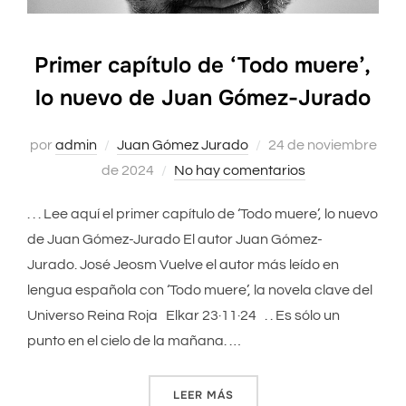
Primer capítulo de ‘Todo muere’,
lo nuevo de Juan Gómez-Jurado
por
admin
Juan Gómez Jurado
Publicado
24 de noviembre
de 2024
No hay comentarios
el
. . . Lee aquí el primer capítulo de ‘Todo muere’, lo nuevo
de Juan Gómez-Jurado El autor Juan Gómez-
Jurado. José Jeosm Vuelve el autor más leído en
lengua española con ‘Todo muere’, la novela clave del
Universo Reina Roja Elkar 23·11·24 . . Es sólo un
punto en el cielo de la mañana. …
LEER MÁS
«PRIMER CAPÍTULO DE ‘TO