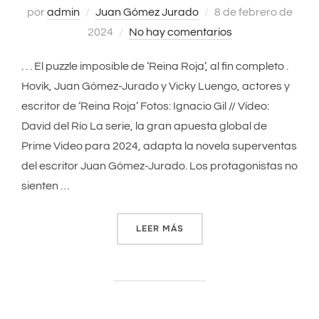
por
admin
Juan Gómez Jurado
Publicado
8 de febrero de
2024
No hay comentarios
el
. . . El puzzle imposible de ‘Reina Roja’, al fin completo .
Hovik, Juan Gómez-Jurado y Vicky Luengo, actores y
escritor de ‘Reina Roja’ Fotos: Ignacio Gil // Vídeo:
David del Río La serie, la gran apuesta global de
Prime Video para 2024, adapta la novela superventas
del escritor Juan Gómez-Jurado. Los protagonistas no
sienten …
LEER MÁS
«EL PUZZLE IMPOSIBLE DE ‘