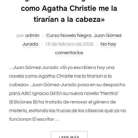
como Agatha Christie me la
tirarían a la cabeza»
por
admin
Curso Novela Negra
,
Juan Gómez
Jurado
Publicado
16 de febrero de 2026
No hay
el
comentarios
. . Juan Gómez-Jurado: «Si yo escribiera hoy una
novela como Agatha Christie me la tirarían a la
cabeza» . Juan Gómez-Jurado posa en su despacho
para ABC Ignacio Gil En su nueva novela ‘Mentira’
(Ediciones B) ha tratado de renovar el género de
misterio, evitando los trucos de los clásicos que ya no
funcionan El escritor …
LEER MÁS
««SI YO ESCRIBIERA HOY U