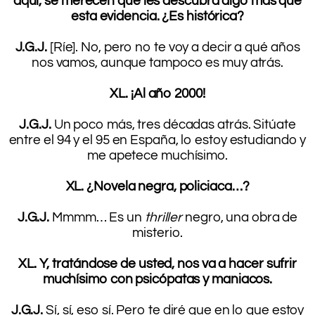
aquí, se merecen que les descubra algo más que
esta evidencia. ¿Es histórica?
.
J.G.J.
[Ríe]. No, pero no te voy a decir a qué años
nos vamos, aunque tampoco es muy atrás.
.
XL. ¡Al año 2000!
.
J.G.J.
Un poco más, tres décadas atrás. Sitúate
entre el 94 y el 95 en España, lo estoy estudiando y
me apetece muchísimo.
.
XL. ¿Novela negra, policiaca…?
.
J.G.J.
Mmmm… Es un
thriller
negro, una obra de
misterio.
.
XL. Y, tratándose de usted, nos va a hacer sufrir
muchísimo con psicópatas y maniacos.
.
J.G.J.
Sí, sí, eso sí. Pero te diré que en lo que estoy