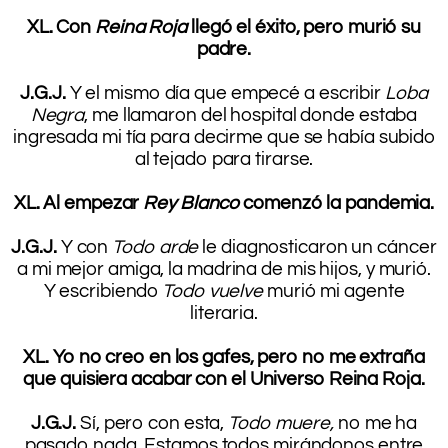
.
XL. Con
Reina Roja
llegó el éxito, pero murió su
padre.
.
J.G.J.
Y el mismo día que empecé a escribir
Loba
Negra
, me llamaron del hospital donde estaba
ingresada mi tía para decirme que se había subido
al tejado para tirarse.
.
XL. Al empezar
Rey Blanco
comenzó la pandemia.
.
J.G.J.
Y con
Todo arde
le diagnosticaron un cáncer
a mi mejor amiga, la madrina de mis hijos, y murió.
Y escribiendo
Todo vuelve
murió mi agente
literaria.
.
XL. Yo no creo en los gafes, pero no me extraña
que quisiera acabar con el Universo Reina Roja.
.
J.G.J.
Sí, pero con esta,
Todo muere,
no me ha
pasado nada. Estamos todos mirándonos entre