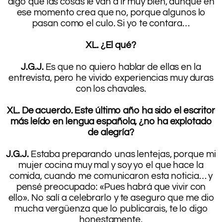
digo que las cosas le van a ir muy bien, aunque en
ese momento crea que no, porque algunos lo
pasan como el culo. Si yo te contara…
.
XL. ¿El qué?
.
J.G.J.
Es que no quiero hablar de ellas en la
entrevista, pero he vivido experiencias muy duras
con los chavales.
.
XL. De acuerdo. Este último año ha sido el escritor
más leído en lengua española, ¿no ha explotado
de alegría?
.
J.G.J.
Estaba preparando unas lentejas, porque mi
mujer cocina muy mal y soy yo el que hace la
comida, cuando me comunicaron esta noticia… y
pensé preocupado: «Pues habrá que vivir con
ello». No salí a celebrarlo y te aseguro que me dio
mucha vergüenza que lo publicarais, te lo digo
honestamente.