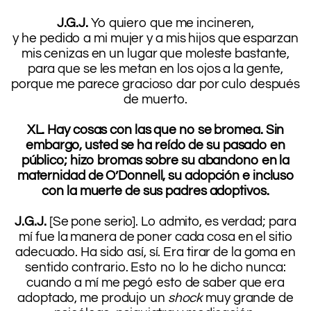
.
J.G.J.
Yo quiero que me incineren,
y he pedido a mi mujer y a mis hijos que esparzan
mis cenizas en un lugar que moleste bastante,
para que se les metan en los ojos a la gente,
porque me parece gracioso dar por culo después
de muerto.
.
XL. Hay cosas con las que no se bromea. Sin
embargo, usted se ha reído de su pasado en
público; hizo bromas sobre su abandono en la
maternidad de O’Donnell, su adopción e incluso
con la muerte de sus padres adoptivos.
.
J.G.J.
[Se pone serio]. Lo admito, es verdad; para
mí fue la manera de poner cada cosa en el sitio
adecuado. Ha sido así, sí. Era tirar de la goma en
sentido contrario. Esto no lo he dicho nunca:
cuando a mí me pegó esto de saber que era
adoptado, me produjo un
shock
muy grande de