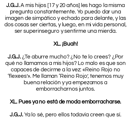
J.G.J.
A mis hijos [17 y 20 años] les hago la misma
pregunta constantemente. Yo puedo dar una
imagen de simpático y echado para delante, y las
dos cosas ser ciertas, y luego, en mi vida personal,
ser superinseguro y sentirme una mierda.
.
XL. ¡Buah!
.
J.G.J.
¿Te aburre mucho? ¿No te lo crees? ¿Por
qué no llamamos a mis hijos? Lo malo es que son
capaces de decirme a la vez: «Reino Rojo no
‘flexees’». Me llaman ‘Reino Rojo’, tenemos muy
buena relación y ya empezamos a
emborracharnos juntos.
.
XL. Pues ya no está de moda emborracharse.
.
J.G.J.
Ya lo sé, pero ellos todavía creen que sí.
.