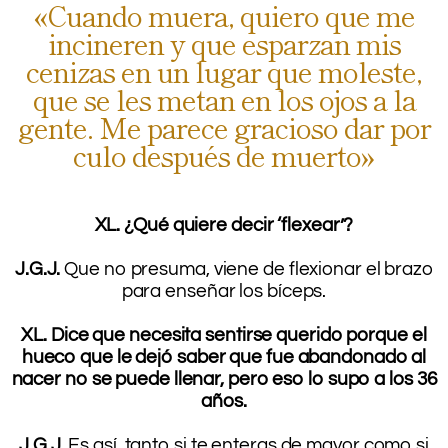
«Cuando muera, quiero que me
incineren y que esparzan mis
cenizas en un lugar que moleste,
que se les metan en los ojos a la
gente. Me parece gracioso dar por
culo después de muerto»
.
XL. ¿Qué quiere decir ‘flexear’?
.
J.G.J.
Que no presuma, viene de flexionar el brazo
para enseñar los bíceps.
.
XL. Dice que necesita sentirse querido porque el
hueco que le dejó saber que fue abandonado al
nacer no se puede llenar, pero eso lo supo a los 36
años.
.
J.G.J.
Es así, tanto si te enteras de mayor como si