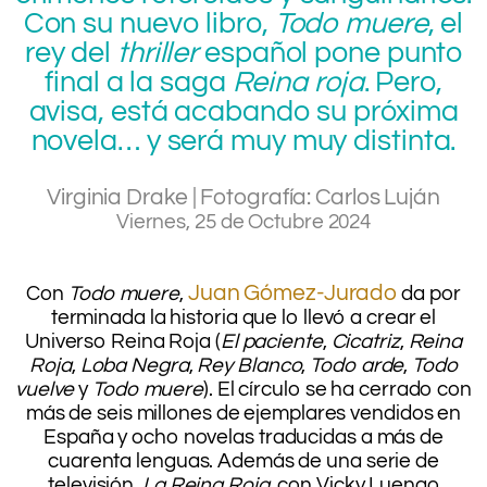
Con su nuevo libro,
Todo muere
, el
rey del
thriller
español pone punto
final a la saga
Reina roja
. Pero,
avisa, está acabando su próxima
novela… y será muy muy distinta.
Virginia Drake | Fotografía: Carlos Luján
Viernes, 25 de Octubre 2024
.
.
Juan Gómez-Jurado
C
on
Todo muere
,
da por
terminada la historia que lo llevó a crear el
Universo Reina Roja (
El paciente
,
Cicatriz
,
Reina
Roja
,
Loba Negra
,
Rey Blanco
,
Todo arde
,
Todo
vuelve
y
Todo muere
). El círculo se ha cerrado con
más de seis millones de ejemplares vendidos
en
España y ocho novelas traducidas a más de
cuarenta lenguas. Además de una serie de
televisión,
La Reina Roja
, con Vicky Luengo