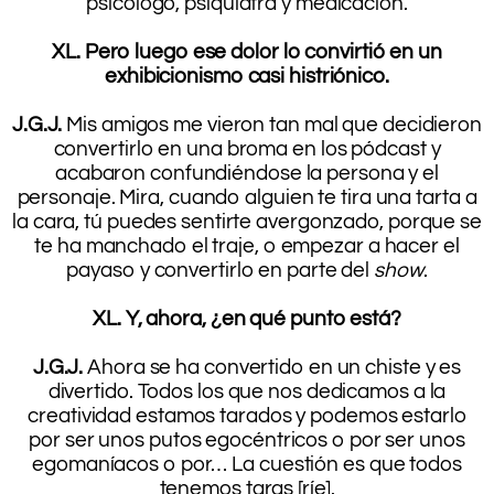
psicólogo, psiquiatra y medicación.
.
XL. Pero luego ese dolor lo convirtió en un
exhibicionismo casi histriónico.
.
J.G.J.
Mis amigos me vieron tan mal que decidieron
convertirlo en una broma en los pódcast y
acabaron confundiéndose la persona y el
personaje. Mira, cuando alguien te tira una tarta a
la cara, tú puedes sentirte avergonzado, porque se
te ha manchado el traje, o empezar a hacer el
payaso y convertirlo en parte del
show
.
.
XL. Y, ahora, ¿en qué punto está?
.
J.G.J.
Ahora se ha convertido en un chiste y es
divertido. Todos los que nos dedicamos a la
creatividad estamos tarados y podemos estarlo
por ser unos putos egocéntricos o por ser unos
egomaníacos o por… La cuestión es que todos
tenemos taras [ríe].