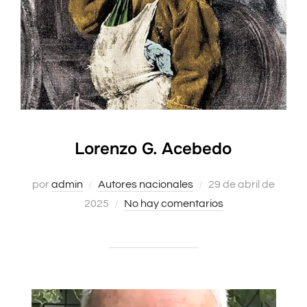
Lorenzo G. Acebedo
Publicado
por
admin
Autores nacionales
29 de abril de
el
2025
No hay comentarios