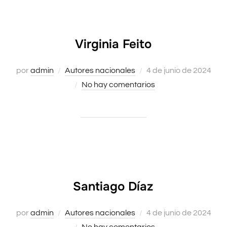
Virginia Feito
Publicado
por
admin
Autores nacionales
4 de junio de 2024
el
No hay comentarios
Santiago Díaz
Publicado
por
admin
Autores nacionales
4 de junio de 2024
el