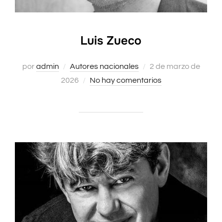
Luis Zueco
Publicado
por
admin
Autores nacionales
2 de marzo de
el
2026
No hay comentarios