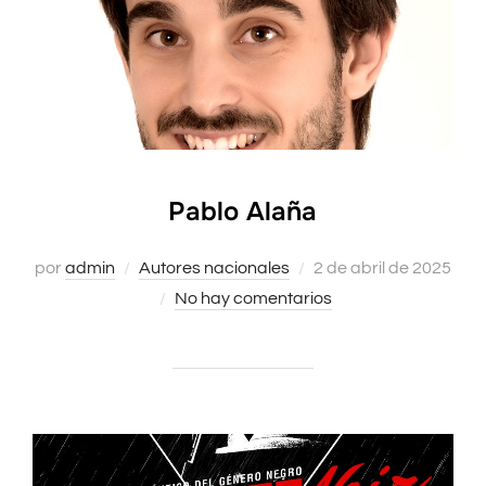
Pablo Alaña
Publicado
por
admin
Autores nacionales
2 de abril de 2025
el
No hay comentarios