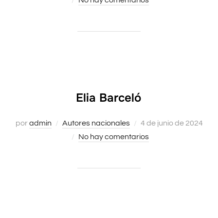
No hay comentarios
Elia Barceló
Publicado
por
admin
Autores nacionales
4 de junio de 2024
el
No hay comentarios