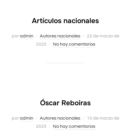
Artículos nacionales
Publicado
por
admin
Autores nacionales
22 de marzo de
el
2025
No hay comentarios
Óscar Reboiras
Publicado
por
admin
Autores nacionales
10 de marzo de
el
2025
No hay comentarios