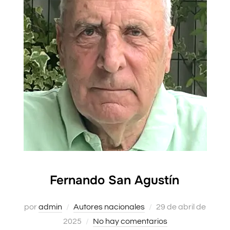
Fernando San Agustín
Publicado
por
admin
Autores nacionales
29 de abril de
el
2025
No hay comentarios