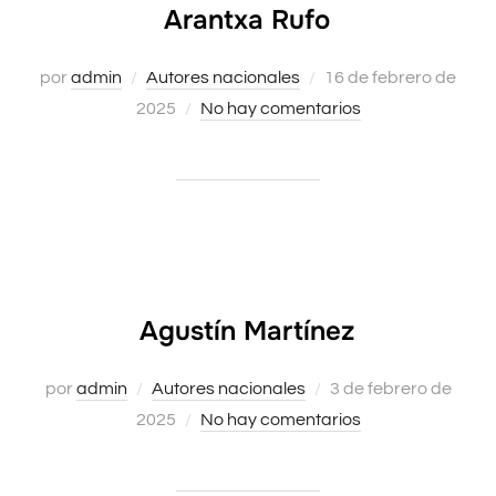
Arantxa Rufo
Publicado
por
admin
Autores nacionales
16 de febrero de
el
2025
No hay comentarios
Agustín Martínez
Publicado
por
admin
Autores nacionales
3 de febrero de
el
2025
No hay comentarios