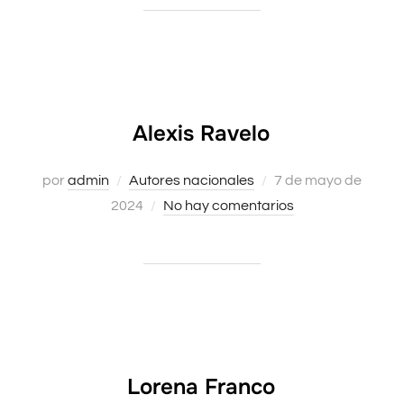
Alexis Ravelo
Publicado
por
admin
Autores nacionales
7 de mayo de
el
2024
No hay comentarios
Lorena Franco