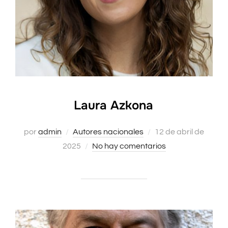
Laura Azkona
Publicado
por
admin
Autores nacionales
12 de abril de
el
2025
No hay comentarios