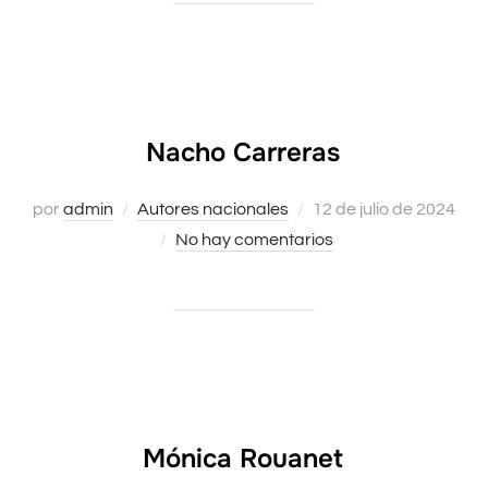
Nacho Carreras
Publicado
por
admin
Autores nacionales
12 de julio de 2024
el
No hay comentarios
Mónica Rouanet