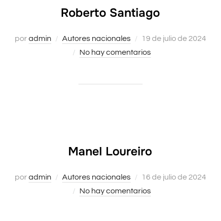
Roberto Santiago
Publicado
por
admin
Autores nacionales
19 de julio de 2024
el
No hay comentarios
Manel Loureiro
Publicado
por
admin
Autores nacionales
16 de julio de 2024
el
No hay comentarios