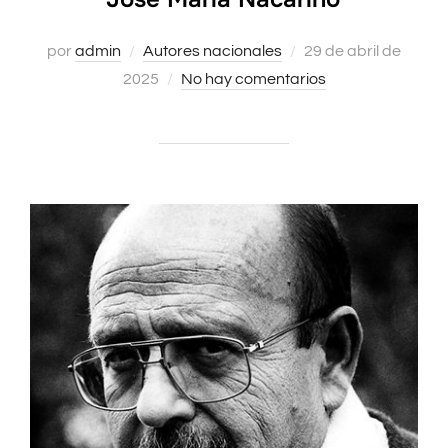
Publicado
por
admin
Autores nacionales
29 de abril de
el
2025
No hay comentarios