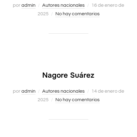
Publicado
por
admin
Autores nacionales
16 de enero de
el
2025
No hay comentarios
Nagore Suárez
Publicado
por
admin
Autores nacionales
14 de enero de
el
2025
No hay comentarios