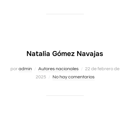
Natalia Gómez Navajas
Publicado
por
admin
Autores nacionales
22 de febrero de
el
2025
No hay comentarios