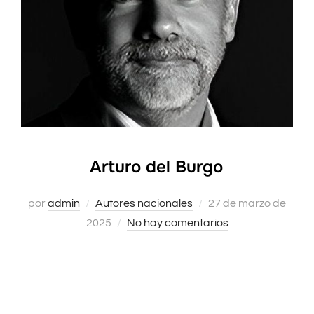
Arturo del Burgo
Publicado
por
admin
Autores nacionales
27 de marzo de
el
2025
No hay comentarios