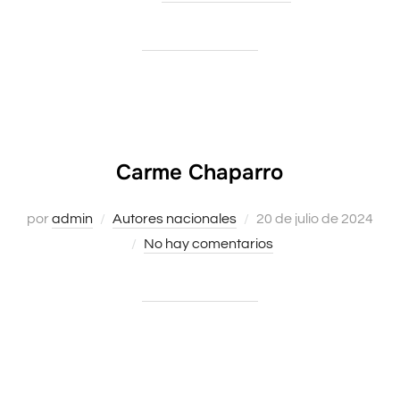
Carme Chaparro
Publicado
por
admin
Autores nacionales
20 de julio de 2024
el
No hay comentarios