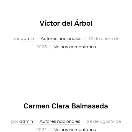
Víctor del Árbol
Publicado
por
admin
Autores nacionales
12 de enero de
el
2025
No hay comentarios
Carmen Clara Balmaseda
Publicado
por
admin
Autores nacionales
29 de agosto de
el
2024
No hay comentarios