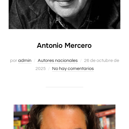
Antonio Mercero
Publicado
por
admin
Autores nacionales
26 de octubre de
el
2025
No hay comentarios