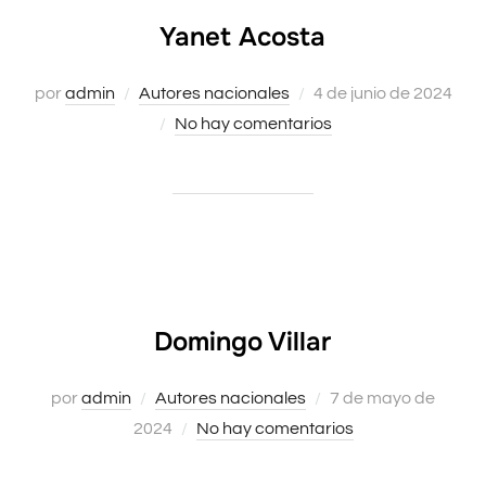
Yanet Acosta
Publicado
por
admin
Autores nacionales
4 de junio de 2024
el
No hay comentarios
Domingo Villar
Publicado
por
admin
Autores nacionales
7 de mayo de
el
2024
No hay comentarios