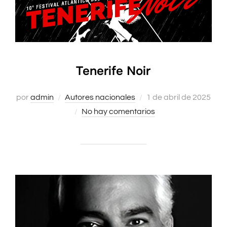
Tenerife Noir
Publicado
por
admin
Autores nacionales
1 de abril de 2025
el
No hay comentarios