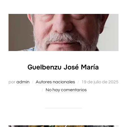
Guelbenzu José María
Publicado
por
admin
Autores nacionales
19 de julio de 2025
el
No hay comentarios