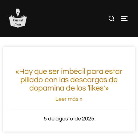
«Hay que ser imbécil para estar
pillado con las descargas de
dopamina de los ‘likes’»
Leer más »
5 de agosto de 2025