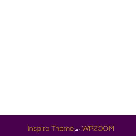
Inspiro Theme
WPZOOM
por