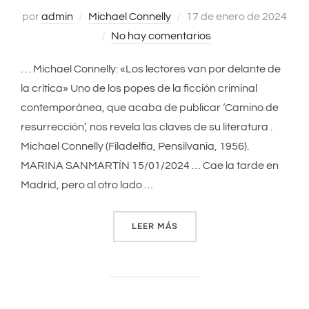
por
admin
Michael Connelly
Publicado
17 de enero de 2024
No hay comentarios
el
. . . Michael Connelly: «Los lectores van por delante de
la crítica» Uno de los popes de la ficción criminal
contemporánea, que acaba de publicar ‘Camino de
resurrección’, nos revela las claves de su literatura .
Michael Connelly (Filadelfia, Pensilvania, 1956).
MARINA SANMARTÍN 15/01/2024 … Cae la tarde en
Madrid, pero al otro lado …
LEER MÁS
«MICHAEL CONNELLY: «LOS 