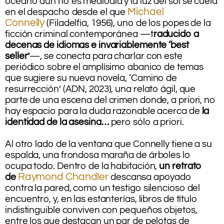
océano aún no es mediodía y la luz del sol se cuela
Michael
en el despacho desde el que
Connelly
(Filadelfia, 1956), uno de los popes de la
ficción criminal contemporánea —t
raducido a
decenas de idiomas e invariablemente ‘best
seller’
—, se conecta para charlar con este
periódico sobre el amplísimo abanico de temas
que sugiere su nueva novela, ‘Camino de
resurrección’ (ADN, 2023), una relato ágil, que
parte de una escena del crimen donde, a priori, no
hay espacio para la duda razonable acerca de
la
identidad de la asesina…
pero sólo a priori.
.
Al otro lado de la ventana que Connelly tiene a su
espalda, una frondosa maraña de árboles lo
ocupa todo. Dentro de la habitación,
un retrato
Raymond Chandler
de
descansa apoyado
contra la pared, como un testigo silencioso del
encuentro, y, en las estanterías, libros de título
indistinguible conviven con pequeños objetos,
entre los que destacan un par de pelotas de