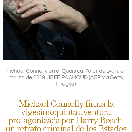
.
Michael Connelly en el Quais du Polar de Lyon, en
marzo de 2019.
JEFF PACHOUD (AFP via Getty
Images)
Michael Connelly firma la
vigesimoquinta aventura
protagonizada por Harry Bosch,
un retrato criminal de los Estados