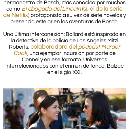
hermanastro de Bosch, más conocido por muchos
El abogado del Lincoln
(sí, el de la serie
como
de Netflix)
protagonista a su vez de siete novelas y
presencia estelar en las aventuras de Bosch.
.
Una última interconexión: Ballard está inspirada en
la detective de la policía de Los Ángeles Mitzi
colaboradora del
pódcast Murder
Roberts,
Book
, una ejemplar incursión por parte de
Connelly en ese formato. Universos
interrelacionados con el crimen de fondo. Balzac
en el siglo XXI.
.
.