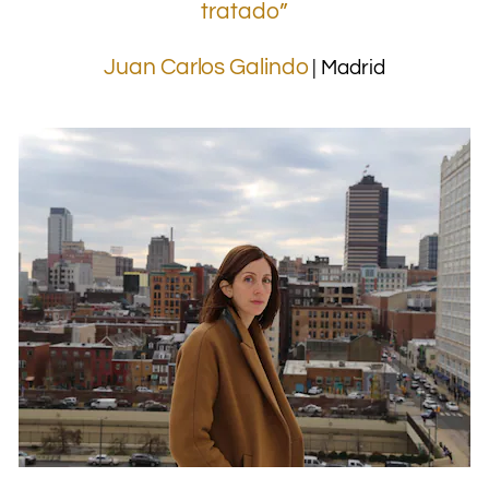
tratado”
Juan Carlos Galindo
| Madrid
.
.