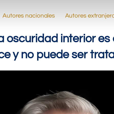
.
.
Autores nacionales
Autores extranjer
.
La oscuridad interior e
ce y no puede ser trat