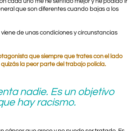
on cada uno me he sentido mejor y he podido ir
eneral que son diferentes cuando bajas a los
viene de unas condiciones y circunstancias
tagonista que siempre que trates con el lado
uizás la peor parte del trabajo policía.
ta nadie. Es un objetivo
 que hay racismo.
 un cáncer que crece y no puede ser tratado. Es