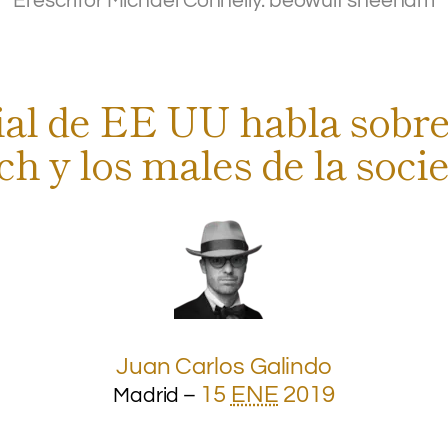
El escritor Michael Connelly.
beowulf sheeham
.
ial de EE UU habla sobre
ch y los males de la soc
.
Juan Carlos Galindo
15
ENE
2019
Madrid –