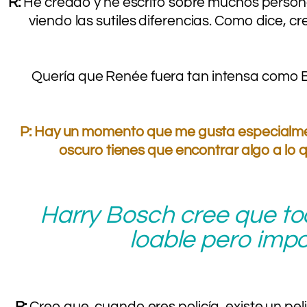
R:
He creado y he escrito sobre muchos persona
viendo las sutiles diferencias. Como dice, 
Quería que Renée fuera tan intensa como B
.
P: Hay un momento que me gusta especialment
oscuro tienes que encontrar algo a lo q
.
Harry Bosch cree que to
loable pero impo
.
R:
Creo que, cuando eres policía, existe un pel