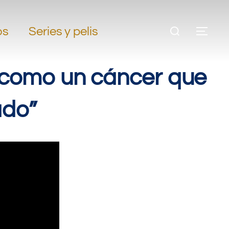
os
Series y pelis
s como un cáncer que
ado”