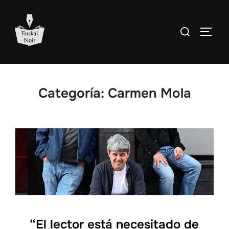
Saltar
al
Buscar:
ALTE
contenido
Categoría:
Carmen Mola
“El lector está necesitado de