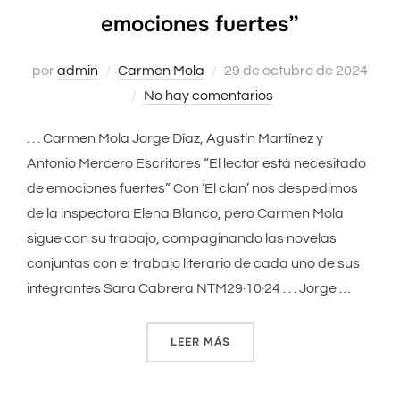
emociones fuertes”
por
admin
Carmen Mola
Publicado
29 de octubre de 2024
No hay comentarios
el
. . . Carmen Mola Jorge Díaz, Agustín Martínez y
Antonio Mercero Escritores “El lector está necesitado
de emociones fuertes” Con ‘El clan’ nos despedimos
de la inspectora Elena Blanco, pero Carmen Mola
sigue con su trabajo, compaginando las novelas
conjuntas con el trabajo literario de cada uno de sus
integrantes Sara Cabrera NTM29·10·24 . . . Jorge …
LEER MÁS
«“EL LECTOR ESTÁ NECESI