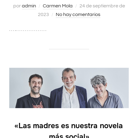
por
admin
Carmen Mola
Publicado
24 de septiembre de
2023
No hay comentarios
el
. . . .. . . . . . . . . . . . . . . . .
«Las madres es nuestra novela
más social»