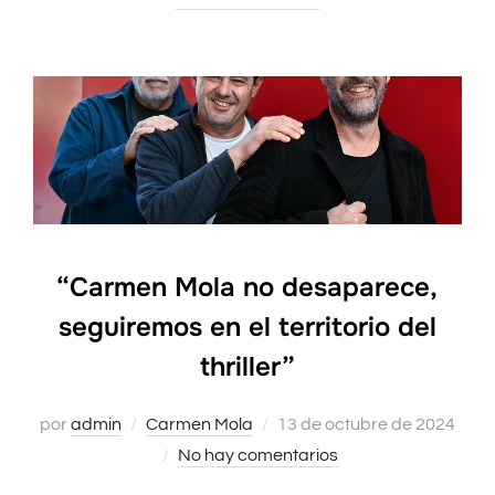
“Carmen Mola no desaparece,
seguiremos en el territorio del
thriller”
por
admin
Carmen Mola
Publicado
13 de octubre de 2024
No hay comentarios
el