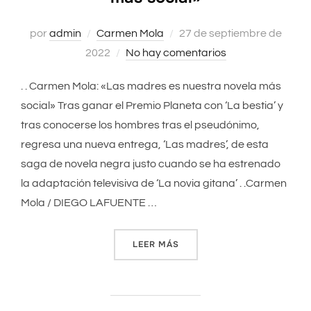
por
admin
Carmen Mola
Publicado
27 de septiembre de
2022
No hay comentarios
el
. . Carmen Mola: «Las madres es nuestra novela más
social» Tras ganar el Premio Planeta con ‘La bestia’ y
tras conocerse los hombres tras el pseudónimo,
regresa una nueva entrega, ‘Las madres’, de esta
saga de novela negra justo cuando se ha estrenado
la adaptación televisiva de ‘La novia gitana’ . .Carmen
Mola / DIEGO LAFUENTE …
LEER MÁS
««LAS MADRES ES NUESTRA