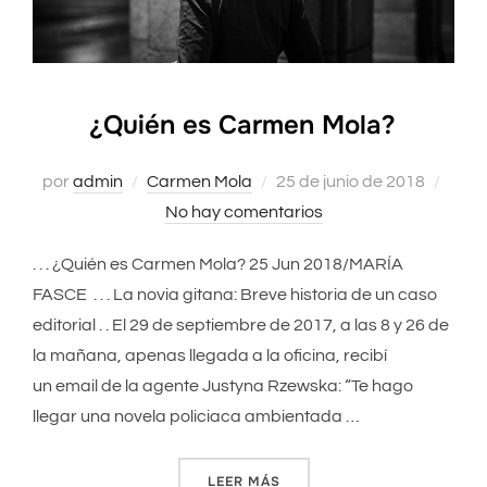
¿Quién es Carmen Mola?
por
admin
Carmen Mola
Publicado
25 de junio de 2018
No hay comentarios
el
. . . ¿Quién es Carmen Mola? 25 Jun 2018/MARÍA
FASCE . . . La novia gitana: Breve historia de un caso
editorial . . El 29 de septiembre de 2017, a las 8 y 26 de
la mañana, apenas llegada a la oficina, recibí
un email de la agente Justyna Rzewska: “Te hago
llegar una novela policiaca ambientada …
LEER MÁS
«¿QUIÉN ES CARMEN MOLA?