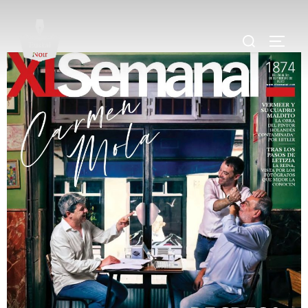
.
.
.