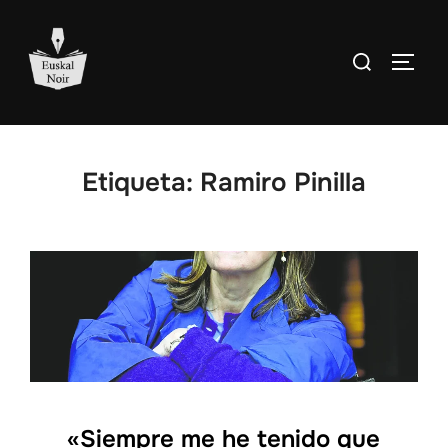
Saltar
al
Buscar:
ALTE
contenido
Etiqueta:
Ramiro Pinilla
«Siempre me he tenido que