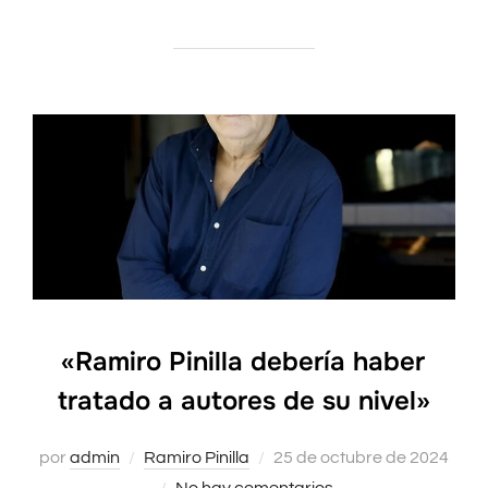
«Ramiro Pinilla debería haber
tratado a autores de su nivel»
por
admin
Ramiro Pinilla
Publicado
25 de octubre de 2024