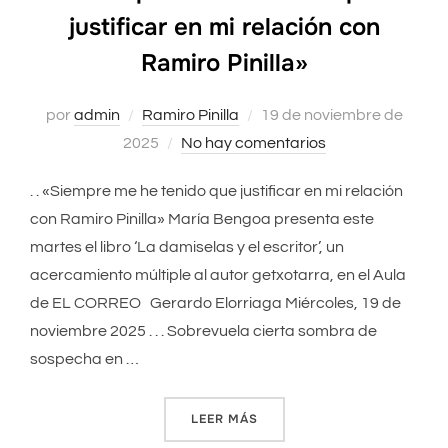
justificar en mi relación con
Ramiro Pinilla»
por
admin
Ramiro Pinilla
Publicado
19 de noviembre de
2025
No hay comentarios
el
. . «Siempre me he tenido que justificar en mi relación
con Ramiro Pinilla» María Bengoa presenta este
martes el libro ‘La damiselas y el escritor’, un
acercamiento múltiple al autor getxotarra, en el Aula
de EL CORREO Gerardo Elorriaga Miércoles, 19 de
noviembre 2025 . . . Sobrevuela cierta sombra de
sospecha en …
LEER MÁS
««SIEMPRE ME HE TENIDO Q