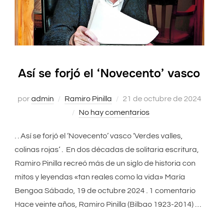
Así se forjó el ‘Novecento’ vasco
por
admin
Ramiro Pinilla
Publicado
21 de octubre de 2024
No hay comentarios
el
. . Así se forjó el ‘Novecento’ vasco ‘Verdes valles,
colinas rojas’ . En dos décadas de solitaria escritura,
Ramiro Pinilla recreó más de un siglo de historia con
mitos y leyendas «tan reales como la vida» María
Bengoa Sábado, 19 de octubre 2024 . 1 comentario
Hace veinte años, Ramiro Pinilla (Bilbao 1923-2014) …