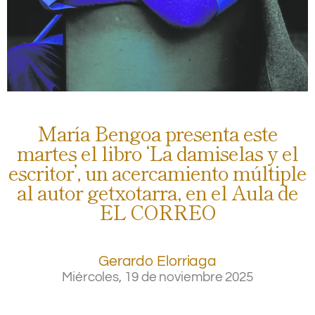
María Bengoa presenta este
martes el libro ‘La damiselas y el
escritor’, un acercamiento múltiple
al autor getxotarra, en el Aula de
EL CORREO
Gerardo Elorriaga
Miércoles, 19 de noviembre 2025
.
.