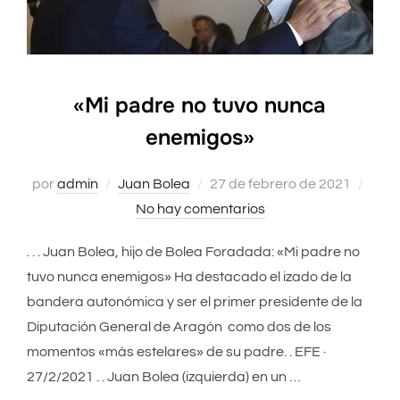
«Mi padre no tuvo nunca
enemigos»
por
admin
Juan Bolea
Publicado
27 de febrero de 2021
No hay comentarios
el
. . . Juan Bolea, hijo de Bolea Foradada: «Mi padre no
tuvo nunca enemigos» Ha destacado el izado de la
bandera autonómica y ser el primer presidente de la
Diputación General de Aragón como dos de los
momentos «más estelares» de su padre. . EFE ·
27/2/2021 . . Juan Bolea (izquierda) en un …