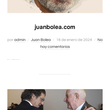
juanbolea.com
por
admin
Juan Bolea
Publicado
16 de enero de 2024
No
hay comentarios
el
. . . .. . . .