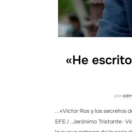
«He escrit
por
adm
. . «Víctor Ros y los secretos
EFE / . Jerónimo Tristante · Ví