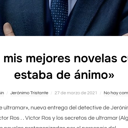
o mis mejores novelas 
estaba de ánimo»
in
Jerónimo Tristante
Publicado
27 de marzo de 2021
No hay com
el
 de ultramar», nueva entrega del detective de Jerón
ctor Ros . . Víctor Ros y los secretos de ultramar (Alg