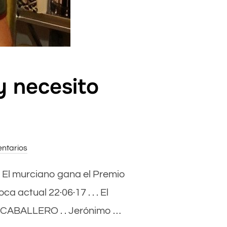
y necesito
ntarios
» El murciano gana el Premio
 actual 22·06·17 . . . El
AN CABALLERO . . Jerónimo …