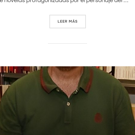
de novelas protagonizadas por el personaje del …
LEER MÁS
««HE ESCRITO MIS MEJORE