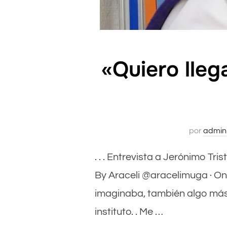
«Quiero lleg
por
admin
. . . Entrevista a Jerónimo Tris
By Araceli @aracelimuga · On 
imaginaba, también algo más 
instituto. . Me …