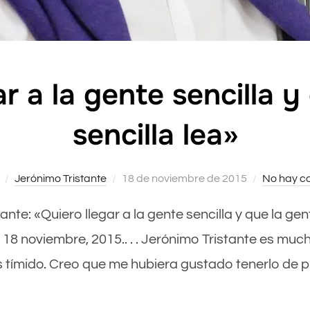
ar a la gente sencilla y
sencilla lea»
Jerónimo Tristante
Publicado
18 de noviembre de 2015
No hay c
el
tante: «Quiero llegar a la gente sencilla y que la gent
18 noviembre, 2015.. . . Jerónimo Tristante es muc
tímido. Creo que me hubiera gustado tenerlo de pro