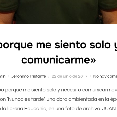
porque me siento solo 
comunicarme»
min
Jerónimo Tristante
Publicado
22 de junio de 2017
No hay come
el
cribo porque me siento solo y necesito comunicarme
on ‘Nunca es tarde’, una obra ambientada en la época
n la librería Educania, en una foto de archivo. JU