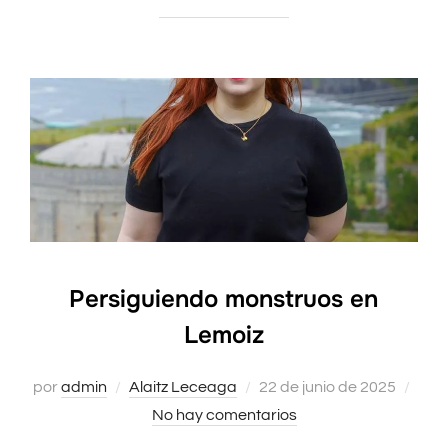
Persiguiendo monstruos en
Lemoiz
por
admin
Alaitz Leceaga
Publicado
22 de junio de 2025
No hay comentarios
el