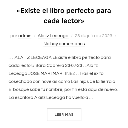
«Existe el libro perfecto para
cada lector»
por
admin
Alaitz Leceaga
Publicado
23 de julio de 2023
No hay comentarios
el
. . . .ALAITZ LECEAGA «Existe el libro perfecto para
cada lector» Sara Cabrera 23·07·23 . . Alaitz
Leceaga JOSE MARI MARTINEZ . . Tras el éxito
cosechado con novelas como Las hijas de la tierra o
El bosque sabe tu nombre, por fin está aquí de nuevo. .
La escritora Alaitz Leceaga ha vuelto a …
LEER MÁS
««EXISTE EL LIBRO PERFEC