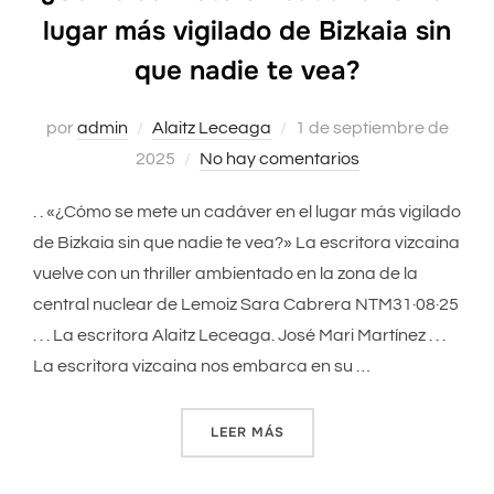
lugar más vigilado de Bizkaia sin
que nadie te vea?
por
admin
Alaitz Leceaga
Publicado
1 de septiembre de
2025
No hay comentarios
el
. . «¿Cómo se mete un cadáver en el lugar más vigilado
de Bizkaia sin que nadie te vea?» La escritora vizcaina
vuelve con un thriller ambientado en la zona de la
central nuclear de Lemoiz Sara Cabrera NTM31·08·25
. . . La escritora Alaitz Leceaga. José Mari Martínez . . .
La escritora vizcaina nos embarca en su …
LEER MÁS
«¿CÓMO SE METE UN CADÁVE