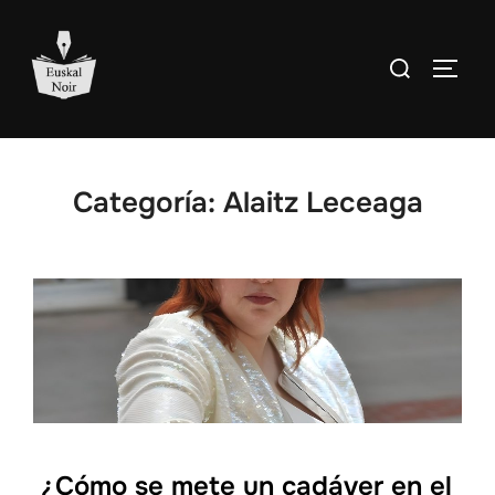
Saltar
al
Buscar:
ALTE
contenido
Categoría:
Alaitz Leceaga
¿Cómo se mete un cadáver en el