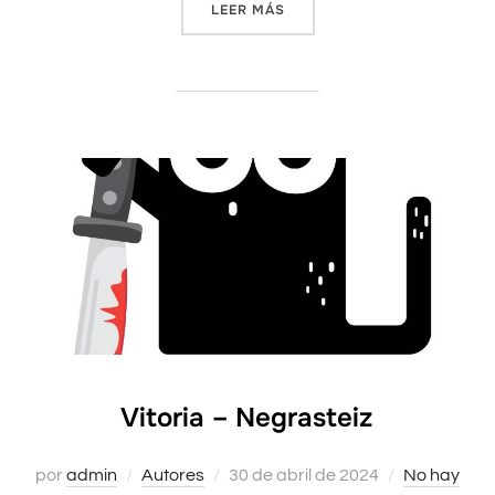
LEER MÁS
«PROGRAMA VITORIA-NEGRA
Vitoria – Negrasteiz
por
admin
Autores
Publicado
30 de abril de 2024
No hay