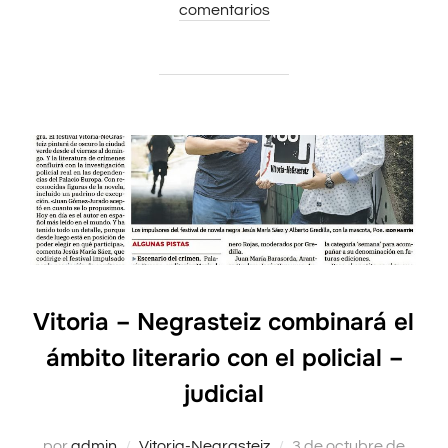
comentarios
el
Vitoria – Negrasteiz combinará el
ámbito literario con el policial –
judicial
por
admin
Vitoria-Negrasteiz
Publicado
3 de octubre de