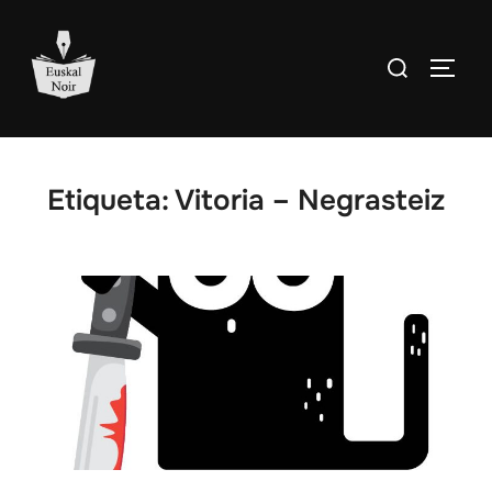
Saltar
al
Buscar:
ALTE
contenido
Etiqueta:
Vitoria – Negrasteiz