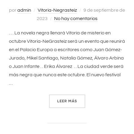
por
admin
Vitoria-Negrasteiz
Publicado
9 de septiembre de
2023
No hay comentarios
el
. . . La novela negra llenará Vitoria de misterio en
octubre Vitoria-NeGrasteiz será un evento que reunirá
en el Palacio Europa a escritores como Juan Gómez-
Jurado, Mikel Santiago, Natalia Gómez, Álvaro Arbina
o Juan Infante . . Erika Álvarez . . La ciudad verde será
más negra que nunca este octubre. El nuevo festival
…
LEER MÁS
«LA NOVELA NEGRA LLENARÁ