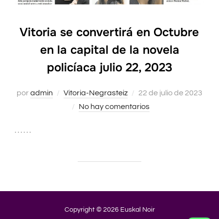
Vitoria se convertirá en Octubre
en la capital de la novela
policíaca julio 22, 2023
por
admin
Vitoria-Negrasteiz
Publicado
22 de julio de 2023
No hay comentarios
el
. . . . . .
Copyright © 2026 Euskal Noir