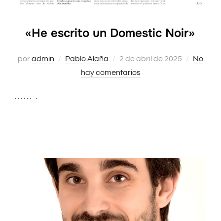
«He escrito un Domestic Noir»
por
admin
Pablo Alaña
Publicado
2 de abril de 2025
No
hay comentarios
el
. . . . . . .