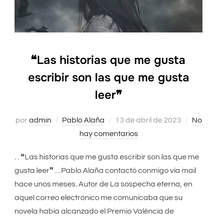
❝Las historias que me gusta
escribir son las que me gusta
leer❞
por
admin
Pablo Alaña
Publicado
13 de abril de 2023
No
hay comentarios
el
. . ❝Las historias que me gusta escribir son las que me
gusta leer❞ . . Pablo Alaña contactó conmigo vía mail
hace unos meses. Autor de La sospecha eterna, en
aquel correo electrónico me comunicaba que su
novela había alcanzado el Premio València de