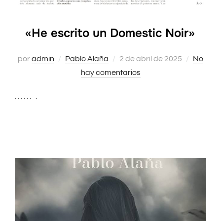
«He escrito un Domestic Noir»
por
admin
Pablo Alaña
Publicado
2 de abril de 2025
No
hay comentarios
el
. . . . . . .