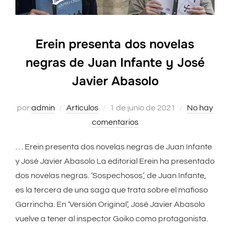
Erein presenta dos novelas
negras de Juan Infante y José
Javier Abasolo
Publicado
por
admin
Artículos
1 de junio de 2021
No hay
el
comentarios
. . . Erein presenta dos novelas negras de Juan Infante
y José Javier Abasolo La editorial Erein ha presentado
dos novelas negras. ‘Sospechosos’, de Juan Infante,
es la tercera de una saga que trata sobre el mafioso
Garrincha. En ‘Versión Original’, José Javier Abasolo
vuelve a tener al inspector Goiko como protagonista.