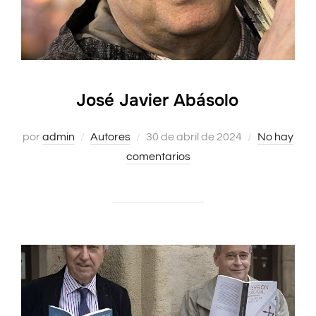
José Javier Abásolo
Publicado
por
admin
Autores
30 de abril de 2024
No hay
el
comentarios