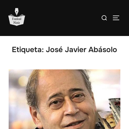
Saltar
al
Buscar:
ALTE
contenido
Etiqueta:
José Javier Abásolo