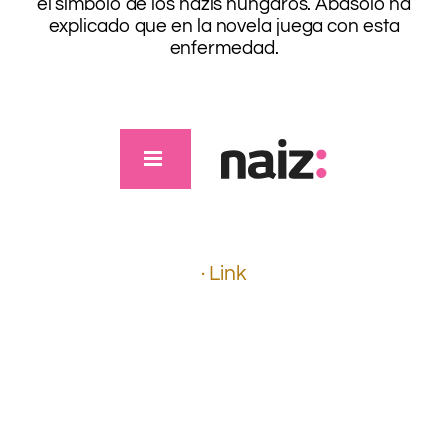
el símbolo de los nazis húngaros. Abasolo ha
explicado que en la novela juega con esta
enfermedad.
.
.
.
.
.
.
· Link
.
.
.
.
.
.
.