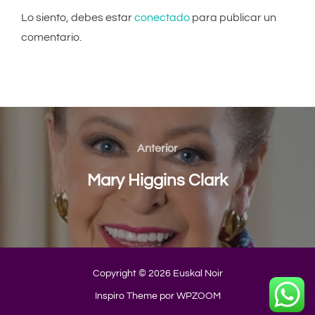
Lo siento, debes estar
conectado
para publicar un
comentario.
Navegación
de
Anterior
Anterior
entradas
Mary Higgins Clark
Copyright © 2026 Euskal Noir
Inspiro Theme
por
WPZOOM