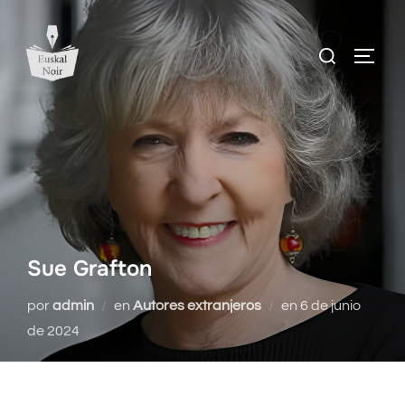
Saltar
al
Buscar:
ALTE
contenido
Sue Grafton
Publicado
por
admin
en
Autores extranjeros
en
6 de junio
el
de 2024