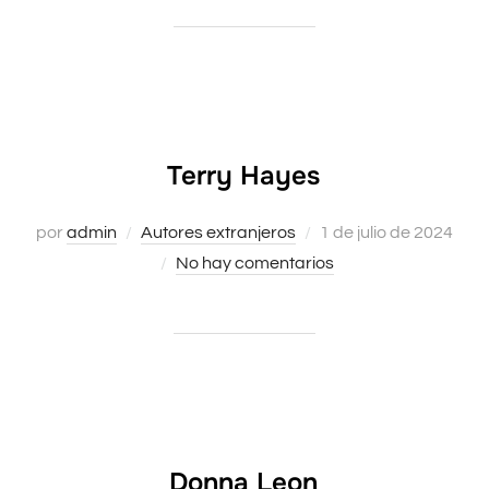
Terry Hayes
Publicado
por
admin
Autores extranjeros
1 de julio de 2024
el
No hay comentarios
Donna Leon