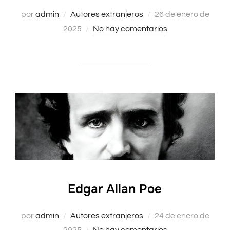
Publicado
por
admin
Autores extranjeros
26 de enero de
el
2025
No hay comentarios
Edgar Allan Poe
Publicado
por
admin
Autores extranjeros
24 de enero de
el