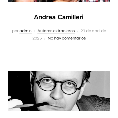
Andrea Camilleri
Publicado
por
admin
Autores extranjeros
21 de abril de
el
2025
No hay comentarios