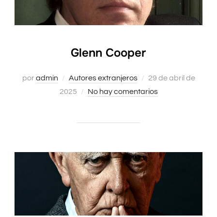
Glenn Cooper
Publicado
por
admin
Autores extranjeros
29 de abril de
el
2025
No hay comentarios