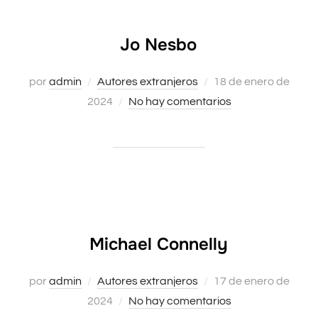
Jo Nesbo
Publicado
por
admin
Autores extranjeros
18 de enero de
el
2024
No hay comentarios
Michael Connelly
Publicado
por
admin
Autores extranjeros
17 de enero de
el
2024
No hay comentarios