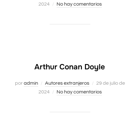
el
2024
No hay comentarios
Arthur Conan Doyle
Publicado
por
admin
Autores extranjeros
29 de julio de
el
2024
No hay comentarios