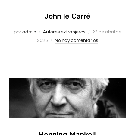
John le Carré
Publicado
por
admin
Autores extranjeros
23 de abril de
el
2025
No hay comentarios
Henning Mankell