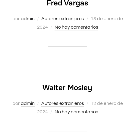
Fred Vargas
Publicado
por
admin
Autores extranjeros
13 de enero de
el
2024
No hay comentarios
Walter Mosley
Publicado
por
admin
Autores extranjeros
12 de enero de
el
2024
No hay comentarios