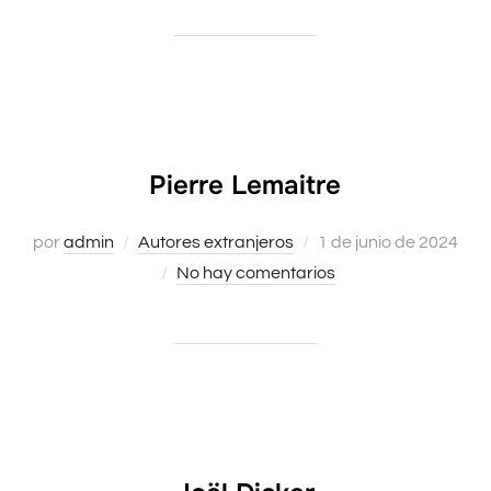
Pierre Lemaitre
Publicado
por
admin
Autores extranjeros
1 de junio de 2024
el
No hay comentarios