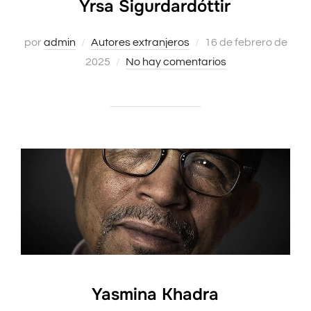
Yrsa Sigurdardóttir
Publicado
por
admin
Autores extranjeros
16 de febrero de
el
2025
No hay comentarios
Yasmina Khadra