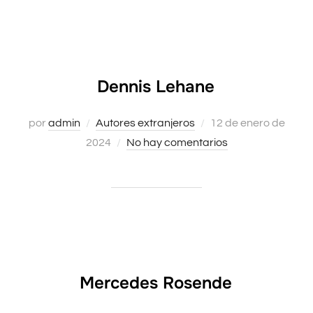
Dennis Lehane
Publicado
por
admin
Autores extranjeros
12 de enero de
el
2024
No hay comentarios
Mercedes Rosende