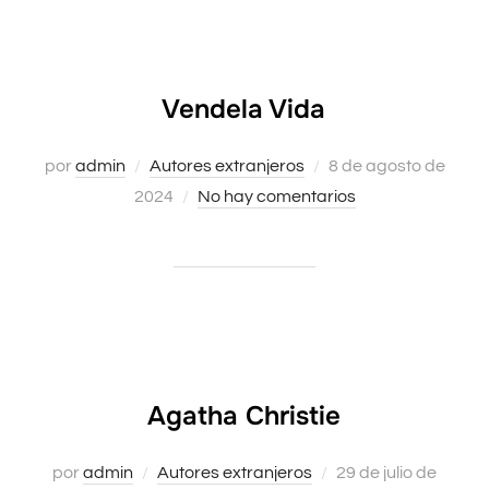
Vendela Vida
Publicado
por
admin
Autores extranjeros
8 de agosto de
el
2024
No hay comentarios
Agatha Christie
Publicado
por
admin
Autores extranjeros
29 de julio de