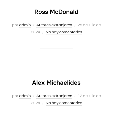
Ross McDonald
Publicado
por
admin
Autores extranjeros
25 de julio de
el
2024
No hay comentarios
Alex Michaelides
Publicado
por
admin
Autores extranjeros
12 de julio de
el
2024
No hay comentarios