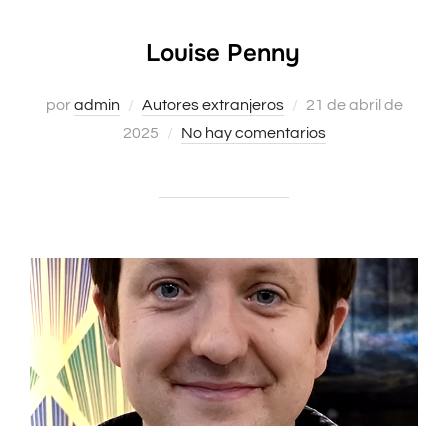
Louise Penny
Publicado
por
admin
Autores extranjeros
21 de abril de
el
2025
No hay comentarios