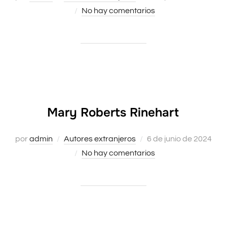
el
No hay comentarios
Mary Roberts Rinehart
Publicado
por
admin
Autores extranjeros
6 de junio de 2024
el
No hay comentarios