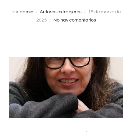
Publicado
por
admin
Autores extranjeros
18 de marzo de
el
2025
No hay comentarios