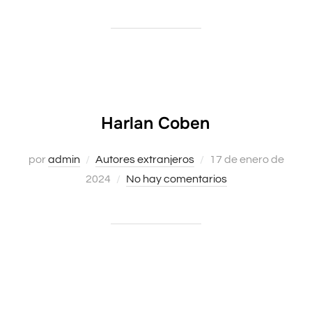
Harlan Coben
Publicado
por
admin
Autores extranjeros
17 de enero de
el
2024
No hay comentarios