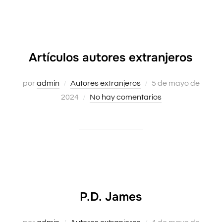
Artículos autores extranjeros
Publicado
por
admin
Autores extranjeros
5 de mayo de
el
2024
No hay comentarios
P.D. James
Publicado