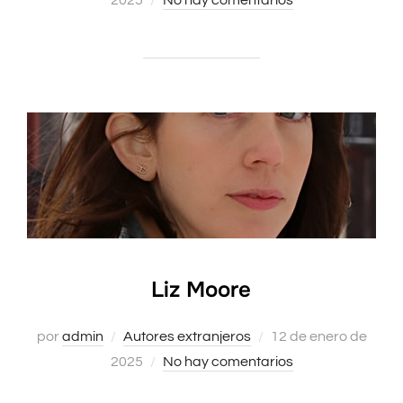
2025
No hay comentarios
Liz Moore
Publicado
por
admin
Autores extranjeros
12 de enero de
el
2025
No hay comentarios