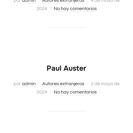
por
admin
Autores extranjeros
4 de mayo de
el
2024
No hay comentarios
Paul Auster
Publicado
por
admin
Autores extranjeros
2 de mayo de
el
2024
No hay comentarios