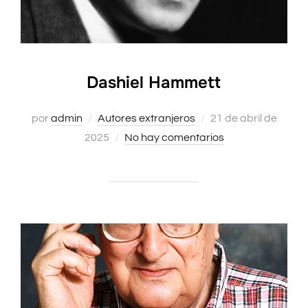
Dashiel Hammett
Publicado
por
admin
Autores extranjeros
21 de abril de
el
2025
No hay comentarios