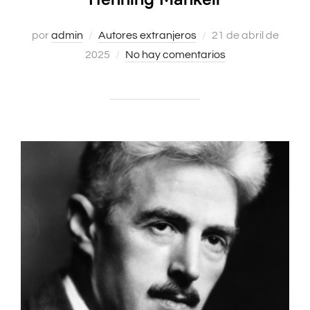
Publicado
por
admin
Autores extranjeros
21 de abril de
el
2025
No hay comentarios