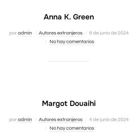
Anna K. Green
Publicado
por
admin
Autores extranjeros
6 de junio de 2024
el
No hay comentarios
Margot Douaihi
Publicado
por
admin
Autores extranjeros
4 de junio de 2024
el
No hay comentarios