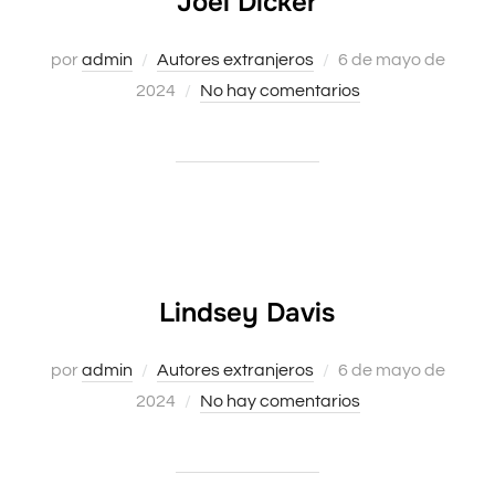
Joël Dicker
Publicado
por
admin
Autores extranjeros
6 de mayo de
el
2024
No hay comentarios
Lindsey Davis
Publicado
por
admin
Autores extranjeros
6 de mayo de
el
2024
No hay comentarios