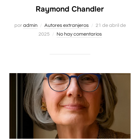
Raymond Chandler
Publicado
por
admin
Autores extranjeros
21 de abril de
el
2025
No hay comentarios