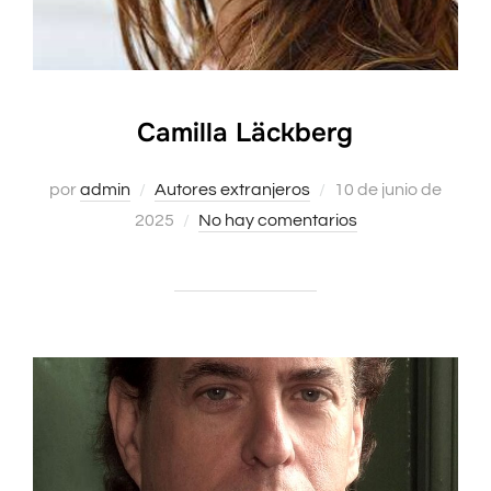
Camilla Läckberg
Publicado
por
admin
Autores extranjeros
10 de junio de
el
2025
No hay comentarios