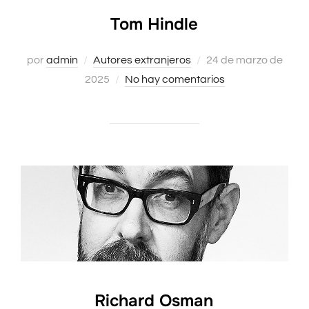
Tom Hindle
Publicado
por
admin
Autores extranjeros
24 de marzo de
el
2025
No hay comentarios
Richard Osman