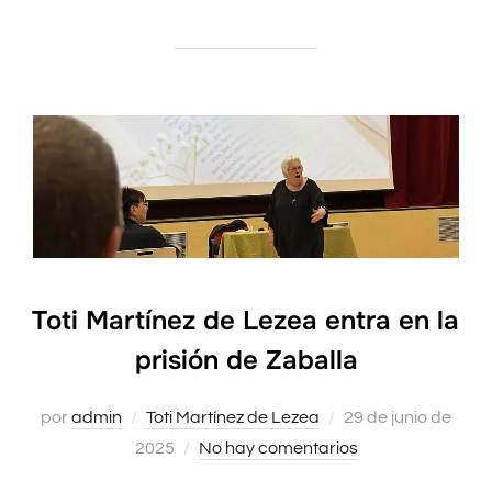
Toti Martínez de Lezea entra en la
prisión de Zaballa
por
admin
Toti Martínez de Lezea
Publicado
29 de junio de
2025
No hay comentarios
el