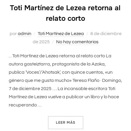
Toti Martínez de Lezea retorna al
relato corto
por
admin
Toti Martínez de Lezea
Publicado
8 de diciembre
de 2025
No hay comentarios
el
. . Toti Martínez de Lezea retorna al relato corto La
autora gasteiztarra, protagonista de la Azoka,
publica ‘Voces’/’Ahotsak’, con quince cuentos, «un
género que me gusta mucho» Teresa Flaño · Domingo,
7 de diciembre 2025 . . . La incansable escritora Toti
Martínez de Lezea vuelve a publicar un libro y lo hace
recuperando …
LEER MÁS
«TOTI MARTÍNEZ DE LEZEA 