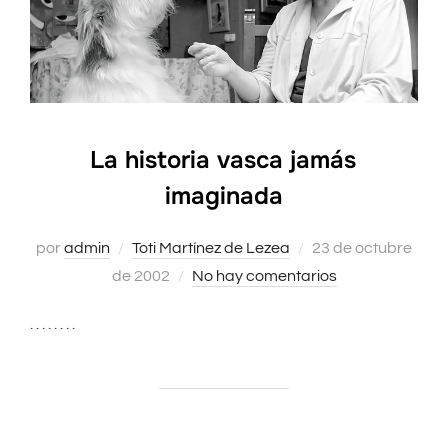
La historia vasca jamás
imaginada
por
admin
Toti Martínez de Lezea
Publicado
23 de octubre
de 2002
No hay comentarios
el
. . . . . . . .