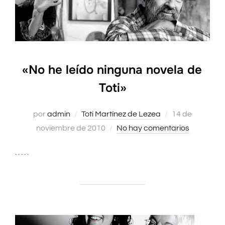
«No he leído ninguna novela de
Toti»
por
admin
Toti Martínez de Lezea
Publicado
14 de
noviembre de 2010
No hay comentarios
el
. . . . .