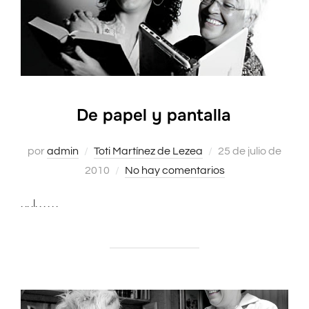
De papel y pantalla
por
admin
Toti Martínez de Lezea
Publicado
25 de julio de
2010
No hay comentarios
el
. .. .l. . . . . .