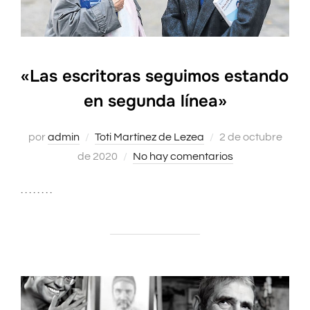
«Las escritoras seguimos estando
en segunda línea»
por
admin
Toti Martínez de Lezea
Publicado
2 de octubre
de 2020
No hay comentarios
el
. . . . . . . .