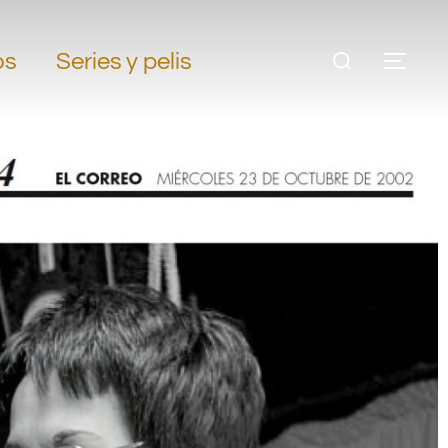
os
Series y pelis