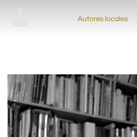
.
.
Autores locales
.
.