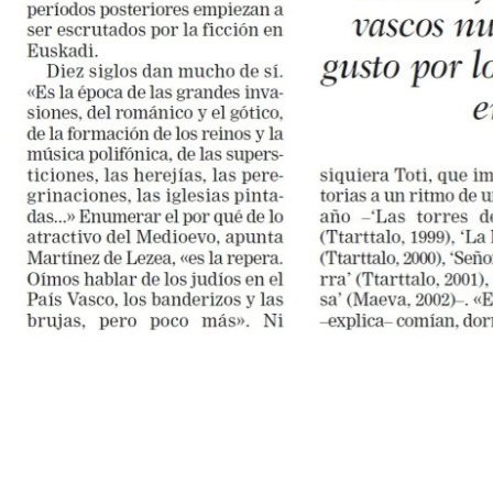
.
.
.
.