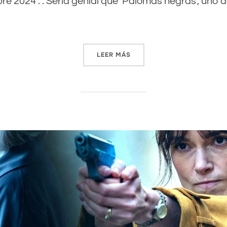
 2024 . . Sería genial que ‘Palomas negras’, uno de 
LEER MÁS
«‘PALOMAS NEGRAS’ ES UN