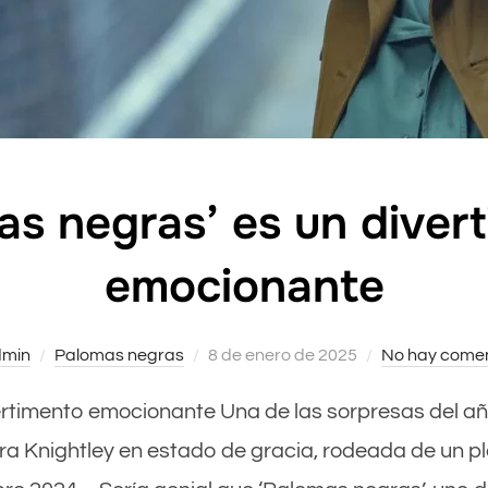
as negras’ es un diver
emocionante
min
Palomas negras
Publicado
8 de enero de 2025
No hay comen
el
vertimento emocionante Una de las sorpresas del añ
a Knightley en estado de gracia, rodeada de un pl