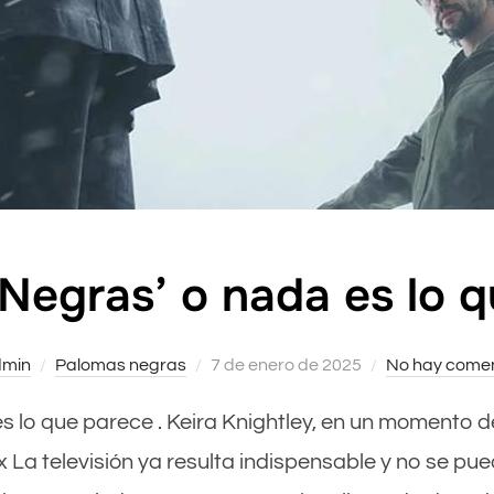
Negras’ o nada es lo 
min
Palomas negras
Publicado
7 de enero de 2025
No hay comen
el
 es lo que parece . Keira Knightley, en un momento d
x La televisión ya resulta indispensable y no se pue