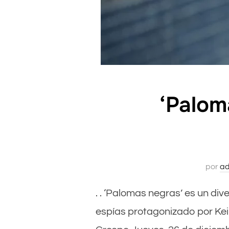
‘Palom
por
ad
. . ‘Palomas negras’ es un di
espías protagonizado por Keir