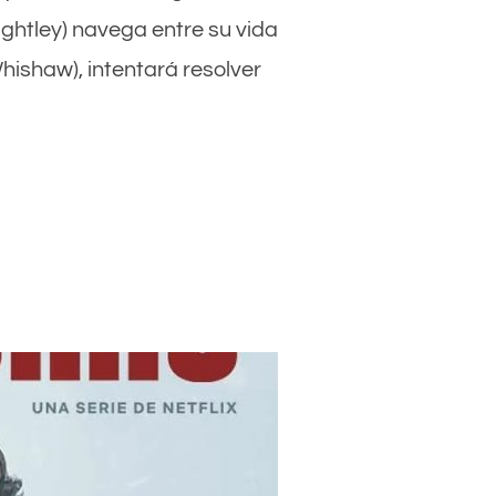
ghtley) navega entre su vida
ishaw), intentará resolver
RAS»: KEIRA KNIGHTLEY Y BEN WHISHAW LIDERAN UN THRILLER Q