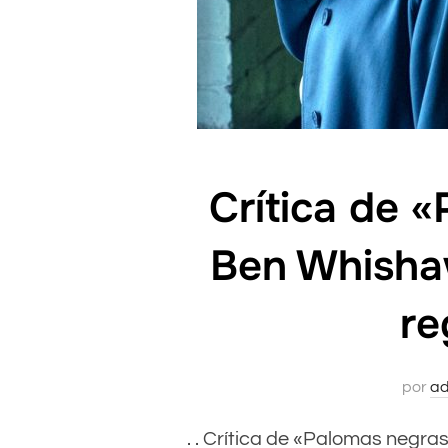
Crítica de 
Ben Whishaw 
re
por
ad
. . Crítica de «Palomas negras