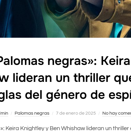
«Palomas negras»: Keira
lideran un thriller qu
glas del género de esp
min
Palomas negras
Publicado
7 de enero de 2025
No hay comen
el
»: Keira Knightley y Ben Whishaw lideran un thriller