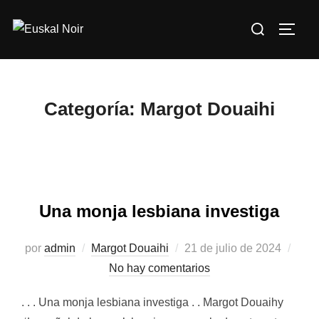
Saltar
Buscar:
al
ALTE
contenido
Categoría:
Margot Douaihi
Una monja lesbiana investiga
por
admin
Margot Douaihi
Publicado
21 de julio de 2024
No hay comentarios
el
. . . Una monja lesbiana investiga . . Margot Douaihy