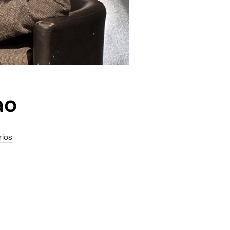
ao
ios