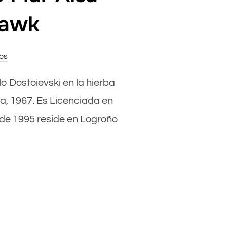
Hawk
os
o Dostoievski en la hierba
a, 1967. Es Licenciada en
sde 1995 reside en Logroño
BA DE MAR AÍSA PODEROSO POR BECKETT & HAWK»