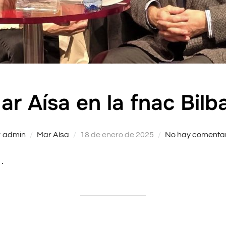
ar Aísa en la fnac Bilb
r
admin
Mar Aísa
Publicado
18 de enero de 2025
No hay comentar
el
 .