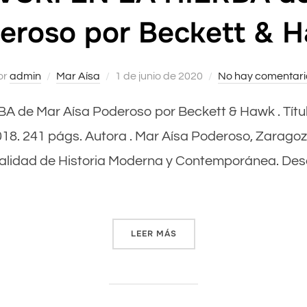
eroso por Beckett & 
or
admin
Mar Aísa
Publicado
1 de junio de 2020
No hay comentari
el
A de Mar Aísa Poderoso por Beckett & Hawk . Títul
018. 241 págs. Autora . Mar Aísa Poderoso, Zaragoz
ecialidad de Historia Moderna y Contemporánea. De
LEER MÁS
«DOSTOIEVSKI EN LA HIER