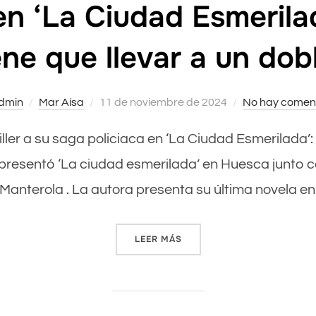
 en ‘La Ciudad Esmerila
ene que llevar a un dob
dmin
Mar Aísa
Publicado
11 de noviembre de 2024
No hay comen
el
riller a su saga policiaca en ‘La Ciudad Esmerilada’
a presentó ‘La ciudad esmerilada’ en Huesca junto 
anterola . La autora presenta su última novela e
LEER MÁS
«MAR AÍSA DA UN TOQUE DE