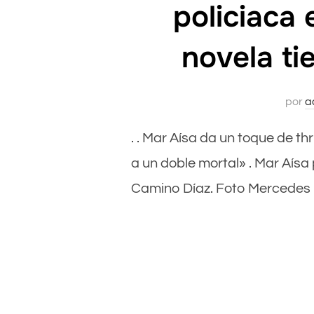
policiaca
novela ti
por
a
. . Mar Aísa da un toque de th
a un doble mortal» . Mar Aís
Camino Díaz. Foto Mercedes M