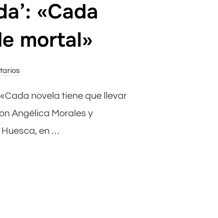
da’: «Cada
le mortal»
tarios
: «Cada novela tiene que llevar
con Angélica Morales y
n Huesca, en …
 THRILLER A SU SAGA POLICIACA EN ‘LA CIUDAD ESMERILADA’: «