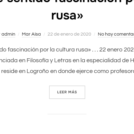
rusa»
r
admin
Mar Aísa
Publicado
22 de enero de 2020
No hay comentar
el
ido fascinación por la cultura rusa» . . . 22 enero 2
ciada en Filosofía y Letras en la especialidad de 
eside en Logroño en donde ejerce como profesora 
LEER MÁS
««SIEMPRE HE SENTIDO FA