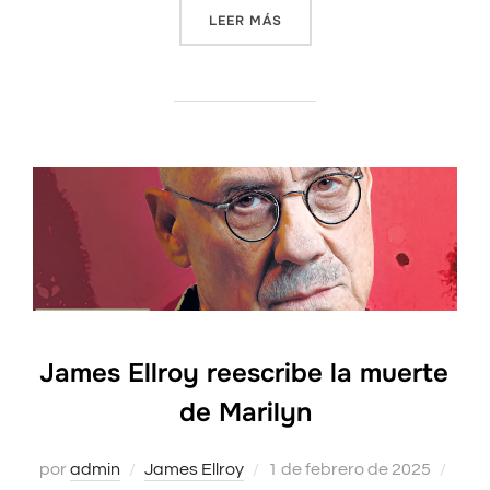
LEER MÁS
««MARILYN MONROE FUE UNA
James Ellroy reescribe la muerte
de Marilyn
por
admin
James Ellroy
Publicado
1 de febrero de 2025