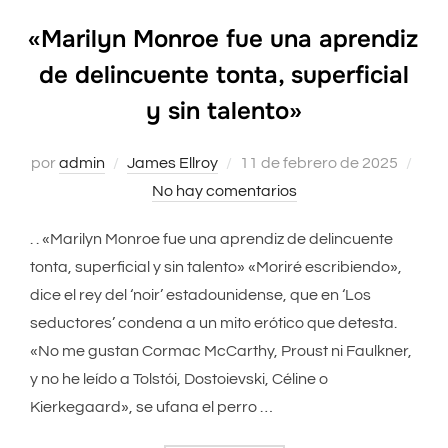
«Marilyn Monroe fue una aprendiz
de delincuente tonta, superficial
y sin talento»
por
admin
James Ellroy
Publicado
11 de febrero de 2025
No hay comentarios
el
. . «Marilyn Monroe fue una aprendiz de delincuente
tonta, superficial y sin talento» «Moriré escribiendo»,
dice el rey del ‘noir’ estadounidense, que en ‘Los
seductores’ condena a un mito erótico que detesta.
«No me gustan Cormac McCarthy, Proust ni Faulkner,
y no he leído a Tolstói, Dostoievski, Céline o
Kierkegaard», se ufana el perro …