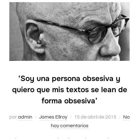
‘Soy una persona obsesiva y
quiero que mis textos se lean de
forma obsesiva’
por
admin
James Ellroy
Publicado
15 de abril de 2015
No
hay comentarios
el