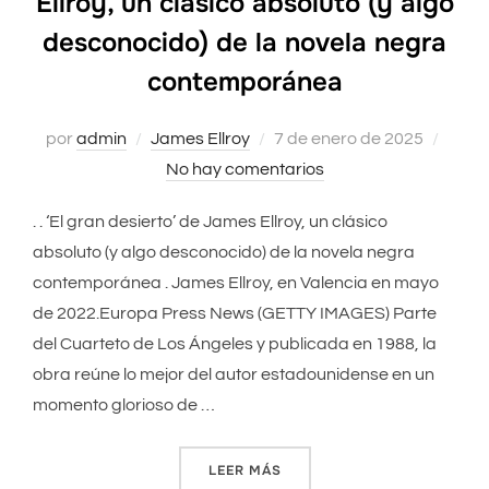
Ellroy, un clásico absoluto (y algo
desconocido) de la novela negra
contemporánea
por
admin
James Ellroy
Publicado
7 de enero de 2025
No hay comentarios
el
. . ‘El gran desierto’ de James Ellroy, un clásico
absoluto (y algo desconocido) de la novela negra
contemporánea . James Ellroy, en Valencia en mayo
de 2022.Europa Press News (GETTY IMAGES) Parte
del Cuarteto de Los Ángeles y publicada en 1988, la
obra reúne lo mejor del autor estadounidense en un
momento glorioso de …
LEER MÁS
«‘EL GRAN DESIERTO’ DE 