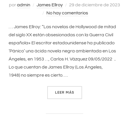
por
admin
James Ellroy
Publicado
29 de diciembre de 2023
No hay comentarios
el
. . . James Ellroy: “Las novelas de Hollywood de mitad
del siglo XX están obsesionadas con la Guerra Civil
española» El escritor estadounidense ha publicado
‘Pánico’ una ácida novela negra ambientada en Los
Ángeles, en 1953 . . , Carlos H. Vázquez 09/05/2022 ..
Lo que cuentan de James Ellroy (Los Ángeles,
1948) no siempre es cierto. …
LEER MÁS
«“LAS NOVELAS DE HOLLYW