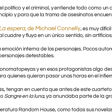
l político y el criminal, y entiende todo como un c
rincipio y para que la trama de asesinatos encuent
La espera
, de Michael Connelly
, es muy difíc
nal cuadre y fluya en un único sentido, sin artific
 a la emoción interna de los personajes. Pocos aut
n personajes detestables.
 onomatopeyas y en esos protagonistas algo des
ara quienes quieran pasar unas horas en el infier
ás, tengan en cuenta que antes de este cuarteto 
mo
Sangre en la luna
, ya anunciaba parte de la g
iteratura Random House, como todas sus novela