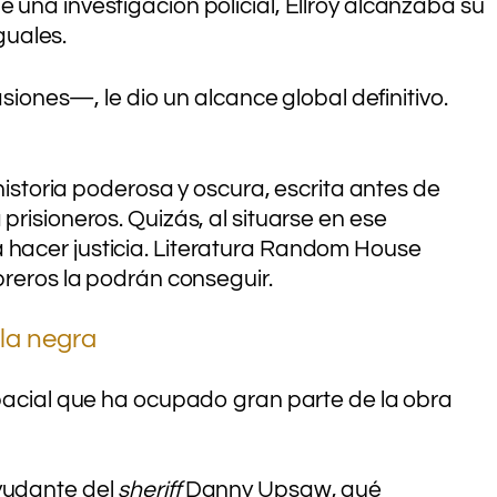
 una investigación policial, Ellroy alcanzaba su
iguales.
ones—, le dio un alcance global definitivo.
 historia poderosa y oscura, escrita antes de
prisioneros. Quizás, al situarse en ese
a hacer justicia. Literatura Random House
breros la podrán conseguir.
ela negra
spacial que ha ocupado gran parte de la obra
ayudante del
sheriff
Danny Upsaw, qué