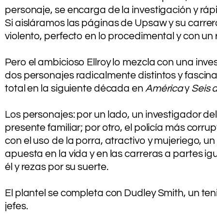
personaje, se encarga de la investigación y r
Si aisláramos las páginas de Upsaw y su carrera
violento, perfecto en lo procedimental y con un
.
Pero el ambicioso Ellroy lo mezcla con una inves
dos personajes radicalmente distintos y fascinan
total en la siguiente década en
América
y
Seis 
.
Los personajes: por un lado, un investigador del
presente familiar; por otro, el policía más co
con el uso de la porra, atractivo y mujeriego, u
apuesta en la vida y en las carreras a partes ig
él y rezas por su suerte.
.
El plantel se completa con Dudley Smith, un ten
jefes.