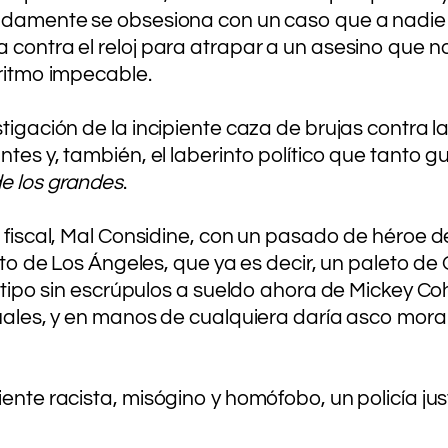
ápidamente se obsesiona con un caso que a nadie
 contra el reloj para atrapar a un asesino que n
 ritmo impecable.
tigación de la incipiente caza de brujas contra l
tes y, también, el laberinto político que tanto g
de los grandes
.
 fiscal, Mal Considine, con un pasado de héroe de 
rrupto de Los Ángeles, que ya es decir, un palet
n tipo sin escrúpulos a sueldo ahora de Mickey Co
uales, y en manos de cualquiera daría asco moral,
iente racista, misógino y homófobo, un policía ju