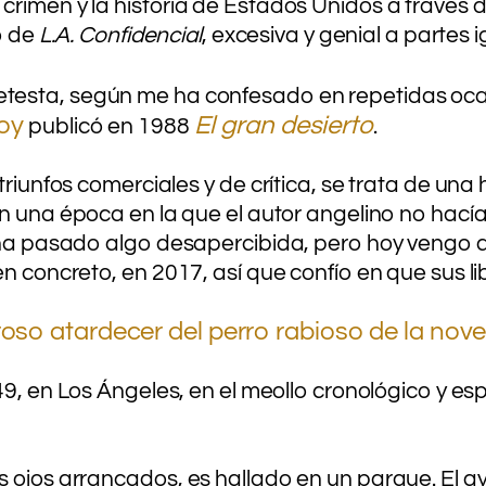
rimen y la historia de Estados Unidos a través de
o de
L.A. Confidencial
, excesiva y genial a partes 
testa, según me ha confesado en repetidas ocasi
roy
El gran desierto
publicó en 1988
.
triunfos comerciales y de crítica, se trata de una
en una época en la que el autor angelino no hacía 
a ha pasado algo desapercibida, pero hoy vengo 
en concreto, en 2017, así que confío en que sus li
oso atardecer del perro rabioso de la nov
49, en Los Ángeles, en el meollo cronológico y e
s ojos arrancados, es hallado en un parque. El 