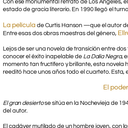
Con ese monumental retrato de Los Ángeles, el c
estado de gracia literario. En 1990 llegó el turn
.
La película
de Curtis Hanson —que el autor de
Ell
Entre esas dos obras maestras del género,
.
Lejos de ser una novela de transición entre dos 
conocer el éxito inapelable de
La Dalia Negra
, 
momento tan fructífero y brillante, esta novel
reeditó hace unos años todo el cuarteto. Esta, 
.
El poder
.
El gran desierto
se sitúa en la Nochevieja de 19
del autor.
.
El cadáver mutilado de un hombre joven, con lo