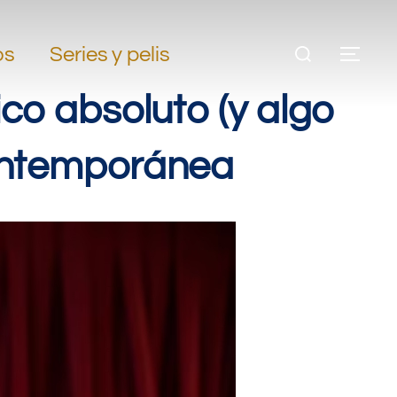
os
Series y pelis
ico absoluto (y algo
contemporánea