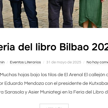
eria del libro Bilbao 20
min
Eventos Literarios
Publicado
31 de mayo de 2025
No hay come
el
 Muchas hojas bajo los tilos de El Arenal El callejón d
or Eduardo Mendoza con el presidente de Kutxabank 
a Sarasola y Asier Muniategi en la Feria del Libro 