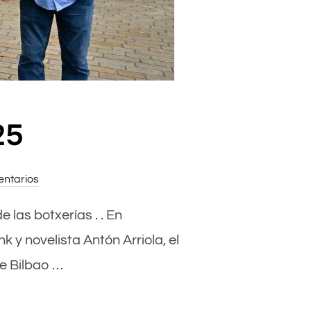
25
ntarios
e las botxerías . . En
y novelista Antón Arriola, el
de Bilbao …