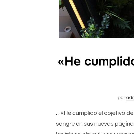
«He cumplido
por
ad
. . «He cumplido el objetivo de
sangre en sus nuevas páginas