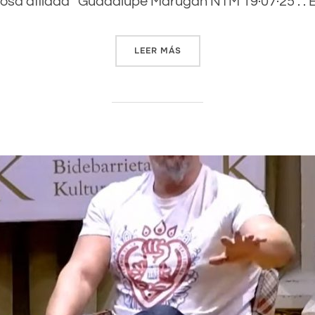
 prosa afilada Guadalupe Marugán NTM 19·07·25 . . E
LEER MÁS
««HE CUMPLIDO EL OBJETIV