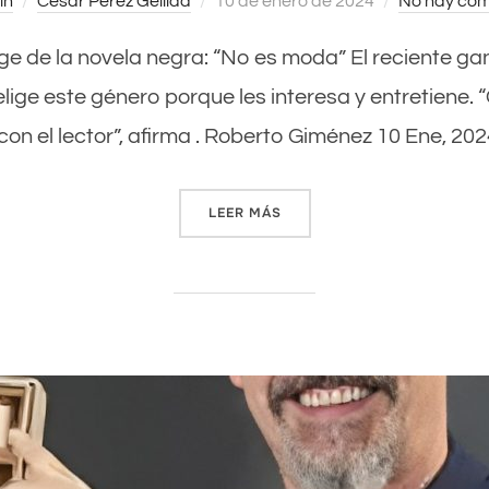
in
César Pérez Gellida
Publicado
10 de enero de 2024
No hay com
el
l auge de la novela negra: “No es moda” El reciente 
 elige este género porque les interesa y entretiene.
on el lector”, afirma . Roberto Giménez 10 Ene, 20
LEER MÁS
«CÉSAR PÉREZ GELLIDA Y E