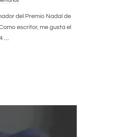
entarios
ganador del Premio Nadal de
 “Como escritor, me gusta el
24 …
L AUGE DE LA NOVELA NEGRA: “NO ES MODA”»