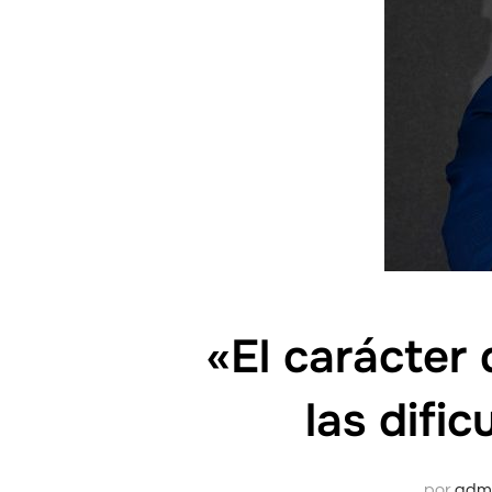
«El carácter
las difi
por
adm