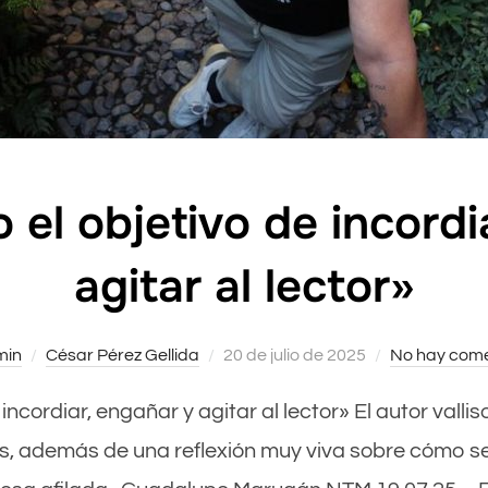
 el objetivo de incordi
agitar al lector»
min
César Pérez Gellida
Publicado
20 de julio de 2025
No hay come
el
 incordiar, engañar y agitar al lector» El autor vall
, además de una reflexión muy viva sobre cómo se c