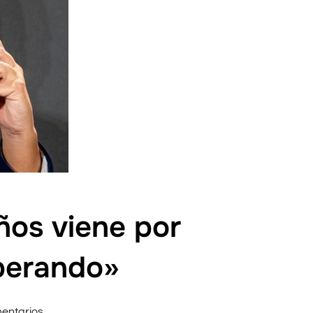
ños viene por
uperando»
entarios