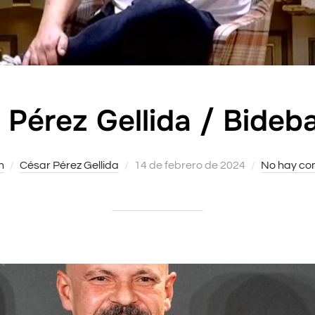
 Pérez Gellida / Bideba
n
César Pérez Gellida
Publicado
14 de febrero de 2024
No hay co
el