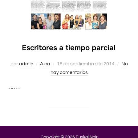
Escritores a tiempo parcial
por
admin
Alea
Publicado
18 de septiembre de 2014
No
hay comentarios
el
. .. . . . .
Copyright © 2026 Euskal Noir