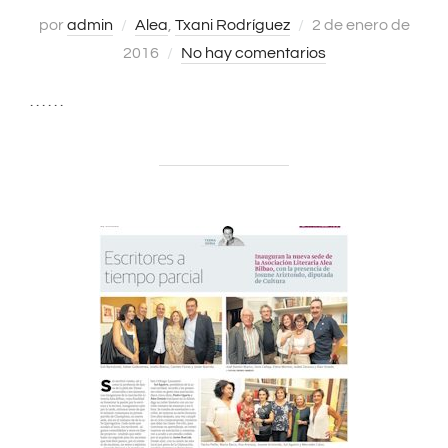
por
admin
Alea
,
Txani Rodríguez
Publicado
2 de enero de
2016
No hay comentarios
el
. . . . . .