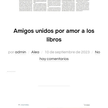
Amigos unidos por amor a los
libros
por
admin
Alea
Publicado
10 de septiembre de 2023
No
hay comentarios
el
. . . . . .