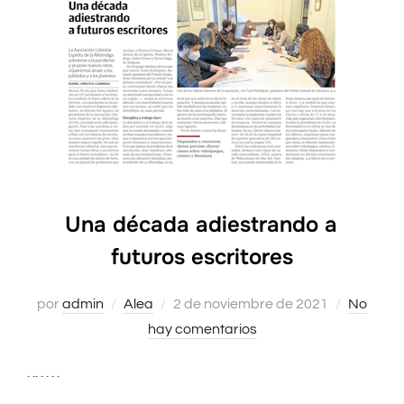
Una década adiestrando a
futuros escritores
por
admin
Alea
Publicado
2 de noviembre de 2021
No
hay comentarios
el
. .. . . . .