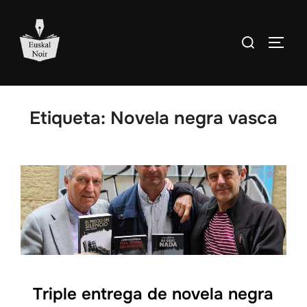
Saltar
al
Buscar:
ALTE
contenido
Etiqueta:
Novela negra vasca
Triple entrega de novela negra