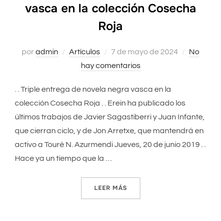
vasca en la colección Cosecha
Roja
por
admin
Artículos
Publicado
7 de mayo de 2024
No
hay comentarios
el
. . Triple entrega de novela negra vasca en la
colección Cosecha Roja . . Erein ha publicado los
últimos trabajos de Javier Sagastiberri y Juan Infante,
que cierran ciclo, y de Jon Arretxe, que mantendrá en
activo a Touré N. Azurmendi Jueves, 20 de junio 2019 . .
Hace ya un tiempo que la …
LEER MÁS
«TRIPLE ENTREGA DE NOVE