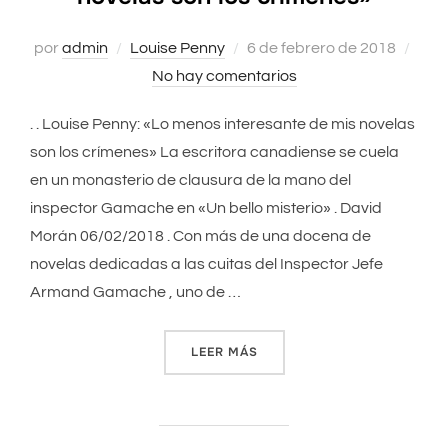
por
admin
Louise Penny
Publicado
6 de febrero de 2018
No hay comentarios
el
. . Louise Penny: «Lo menos interesante de mis novelas
son los crímenes» La escritora canadiense se cuela
en un monasterio de clausura de la mano del
inspector Gamache en «Un bello misterio» . David
Morán 06/02/2018 . Con más de una docena de
novelas dedicadas a las cuitas del Inspector Jefe
Armand Gamache , uno de …
LEER MÁS
««LO MENOS INTERESANTE 