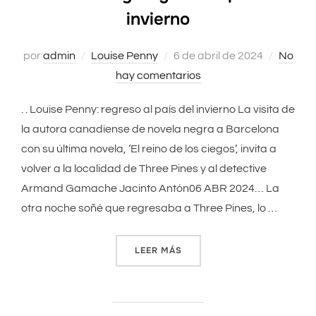
invierno
por
admin
Louise Penny
Publicado
6 de abril de 2024
No
hay comentarios
el
. . Louise Penny: regreso al país del invierno La visita de
la autora canadiense de novela negra a Barcelona
con su última novela, ‘El reino de los ciegos’, invita a
volver a la localidad de Three Pines y al detective
Armand Gamache Jacinto Antón06 ABR 2024… La
otra noche soñé que regresaba a Three Pines, lo …
LEER MÁS
«LOUISE PENNY: REGRESO A