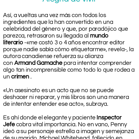
Así, a vueltas una vez más con todos los
ingredientes que la han convertido en una
celebridad del género y que, por paradójico que
parezca, retrasaron su llegada al
mundo
literario
-«me costó 3 o 4 años encontrar editor
porque nadie sabía cómo etiquetarme», revela-, la
autora canadiense refuerza su alianza
con
Armand Gamache
para intentar comprender
algo tan incomprensible como todo lo que rodea a
un
crimen
.
.
«Un asesinato es un acto que no se puede
deshacer ni reparar, y mis libros son una manera
de intentar entender ese acto», subraya.
.
Es ahí donde el elegante y paciente
Inspector
Jefe
cobra vital importancia. No en vano, Penny
ideó a su personaje estrella a imagen y semejanza
de su marido, Michael Whitehead, fallecido en