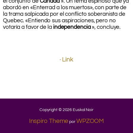
el conjunto de
Canadá
». Un tema espinoso que ya
abordó en «Enterrad a los muertos», con parte de
la trama salpicada por el conflicto soberanista de
Quebec. «Entiendo sus aspiraciones, pero no
votaría a favor de la
independencia
», concluye.
.
.
.
.
· Link
.
.
.
.
.
Copyright © 2026 Euskal Noir
Inspiro Theme
WPZOOM
por