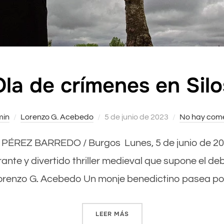
Ola de crímenes en Silo
min
Lorenzo G. Acebedo
Publicado
5 de junio de 2023
No hay come
el
. R. PÉREZ BARREDO / Burgos Lunes, 5 de junio de 2
ante y divertido thriller medieval que supone el debu
Lorenzo G. Acebedo Un monje benedictino pasea po
LEER MÁS
«OLA DE CRÍMENES EN SILO