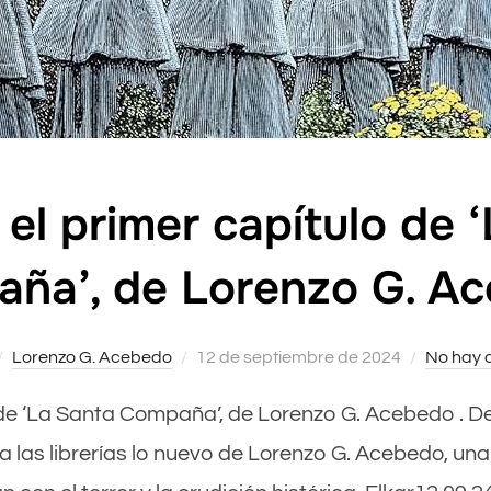
 el primer capítulo de 
ña’, de Lorenzo G. A
Lorenzo G. Acebedo
Publicado
12 de septiembre de 2024
No hay 
el
lo de ‘La Santa Compaña’, de Lorenzo G. Acebedo . De
 las librerías lo nuevo de Lorenzo G. Acebedo, una 