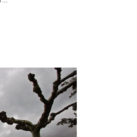
4 …
TULO DE ‘LA SANTA COMPAÑA’, DE LORENZO G. ACEBEDO»