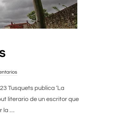
s
ntarios
023 Tusquets publica ‘La
t literario de un escritor que
r la …
S»