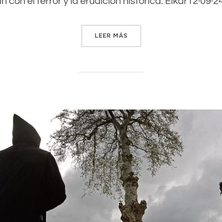
n con el terror y la erudición histórica. Elkar12·09·2
LEER MÁS
«LEE AQUÍ EL PRIMER CAPÍ