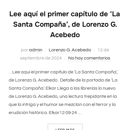
Lee aquí el primer capítulo de ‘La
Santa Compaña’, de Lorenzo G.
Acebedo
por
admin
Lorenzo G. Acebedo
Publicado
12 de
septiembre de 2024
No hay comentarios
el
. . Lee aquí el primer capítulo de ‘La Santa Compaña’,
de Lorenzo G. Acebedo . Detalle de la portada de ‘La
Santa Compaña’. Elkar Llega a las librerías lo nuevo
de Lorenzo G. Acebedo, una lectura trepidante en la
que la intriga y el humor se mezclan con el terror y la
erudición histórica. Elkar12·09·24 …
LEER MÁS
«LEE AQUÍ EL PRIMER CAPÍ