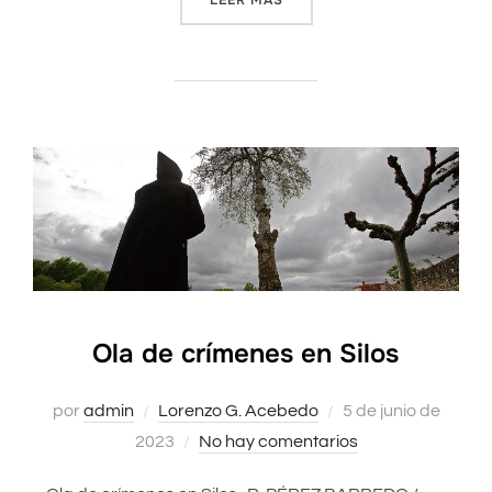
Ola de crímenes en Silos
por
admin
Lorenzo G. Acebedo
Publicado
5 de junio de
2023
No hay comentarios
el