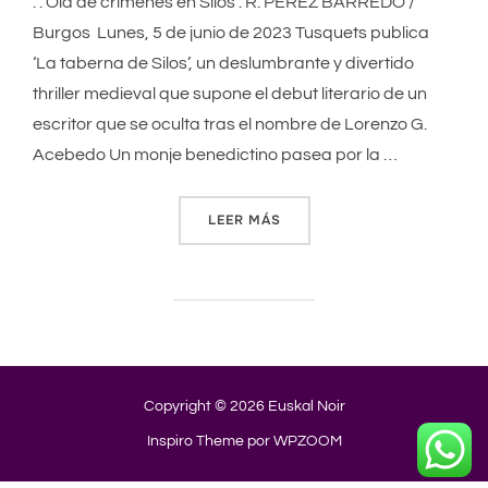
. . Ola de crímenes en Silos . R. PÉREZ BARREDO /
Burgos Lunes, 5 de junio de 2023 Tusquets publica
‘La taberna de Silos’, un deslumbrante y divertido
thriller medieval que supone el debut literario de un
escritor que se oculta tras el nombre de Lorenzo G.
Acebedo Un monje benedictino pasea por la …
LEER MÁS
«OLA DE CRÍMENES EN SILO
Copyright © 2026 Euskal Noir
Inspiro Theme
por
WPZOOM