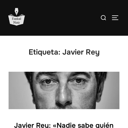
Saltar
al
Buscar:
ALTE
contenido
Etiqueta:
Javier Rey
Javier Rey: «Nadie sabe quién