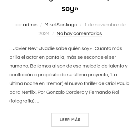
soy»
por
admin
Mikel Santiago
Publicado
1 de noviembre de
2024
No hay comentarios
el
. . Javier Rey: «Nadie sabe quién soy» . Cuanto más
brilla el actor en pantalla, más se esconde el ser
humano. Bailamos al son de esa melodía de talento y
ocultación a propósito de su último proyecto, ‘La
última noche en Tremor’, el nuevo thriller de Oriol Paulo
para Netflix. Por Gonzalo Cordero y Fernando Roi
(fotografía) …
LEER MÁS
«JAVIER REY: «NADIE SABE 