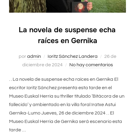
La novela de suspense echa
raíces en Gernika
por
admin
Ioritz Sánchez Landera
Publicado
26 de
diciembre de 2024
No hay comentarios
el
. . La novela de suspense echa raíces en Gernika El
escritor Ioritz Sánchez presenta esta tarde en el
Museo Euskal Herria su thriller titulado ‘Bitácora de un
fallecido’ y ambientado en la villa foral Iratxe Astui
Gernika-Lumo Jueves, 26 de diciembre 2024 . . El
Museo Euskal Herria de Gernika será escenario esta
tarde …