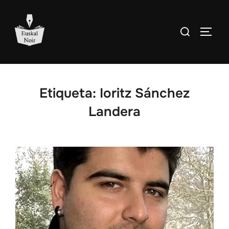
Saltar
al
Buscar:
ALTE
contenido
Etiqueta:
Ioritz Sánchez
Landera