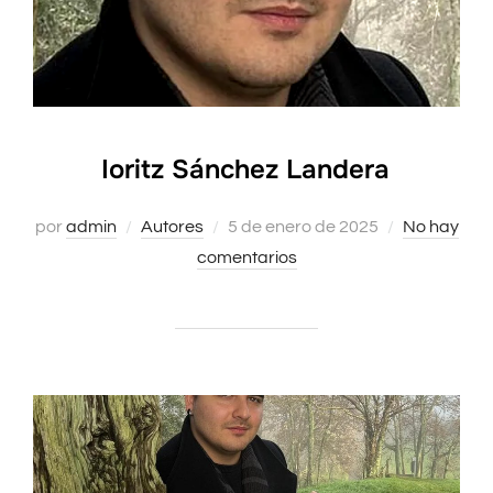
Ioritz Sánchez Landera
por
admin
Autores
Publicado
5 de enero de 2025
No hay
comentarios
el