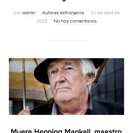
por
admin
Autores extranjeros
Publicado
21 de abril de
2025
No hay comentarios
el
Muere Henning Mankell, maestro