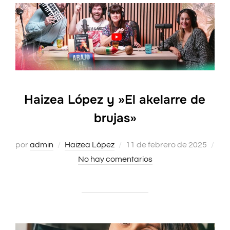
Haizea López y »El akelarre de
brujas»
por
admin
Haizea López
Publicado
11 de febrero de 2025
No hay comentarios
el