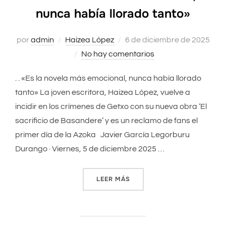
nunca había llorado tanto»
por
admin
Haizea López
Publicado
6 de diciembre de 2025
No hay comentarios
el
. . «Es la novela más emocional, nunca había llorado
tanto» La joven escritora, Haizea López, vuelve a
incidir en los crímenes de Getxo con su nueva obra ‘El
sacrificio de Basandere’ y es un reclamo de fans el
primer día de la Azoka Javier García Legorburu
Durango · Viernes, 5 de diciembre 2025 …
LEER MÁS
««ES LA NOVELA MÁS EMOC