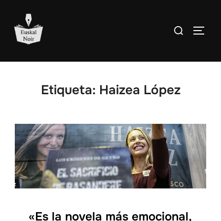
Saltar
al
Buscar:
ALTE
contenido
Etiqueta:
Haizea López
«Es la novela más emocional,