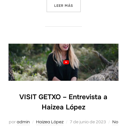
LEER MÁS
«AMISTAD Y MUERTE EN AR
VISIT GETXO – Entrevista a
Haizea López
por
admin
Haizea López
Publicado
7 de junio de 2023
No