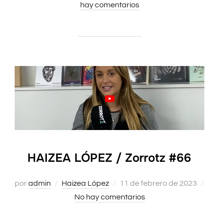
hay comentarios
el
HAIZEA LÓPEZ / Zorrotz #66
por
admin
Haizea López
Publicado
11 de febrero de 2023
No hay comentarios
el