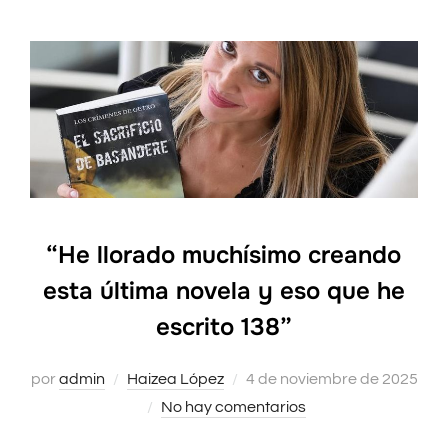
“He llorado muchísimo creando
esta última novela y eso que he
escrito 138”
por
admin
Haizea López
Publicado
4 de noviembre de 2025
No hay comentarios
el