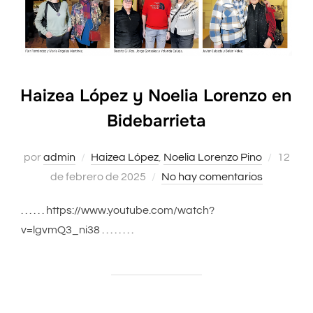
Haizea López y Noelia Lorenzo en
Bidebarrieta
por
admin
Haizea López
,
Noelia Lorenzo Pino
Public
12
de febrero de 2025
No hay comentarios
el
. . . . . . https://www.youtube.com/watch?
v=lgvmQ3_ni38 . . . . . . . .