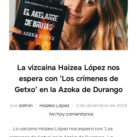
La vizcaina Haizea López nos
espera con ‘Los crímenes de
Getxo’ en la Azoka de Durango
por
admin
Haizea López
Publicado
3 de diciembre de 2024
No hay comentarios
el
. . La vizcaina Haizea López nos espera con ‘Los