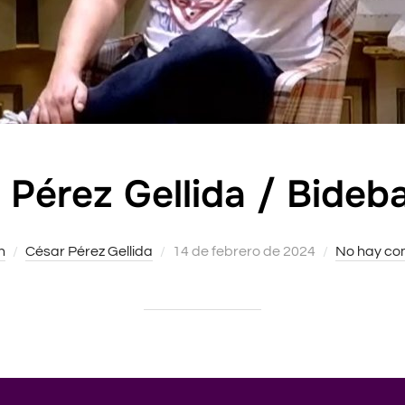
 Pérez Gellida / Bideba
n
César Pérez Gellida
Publicado
14 de febrero de 2024
No hay co
el