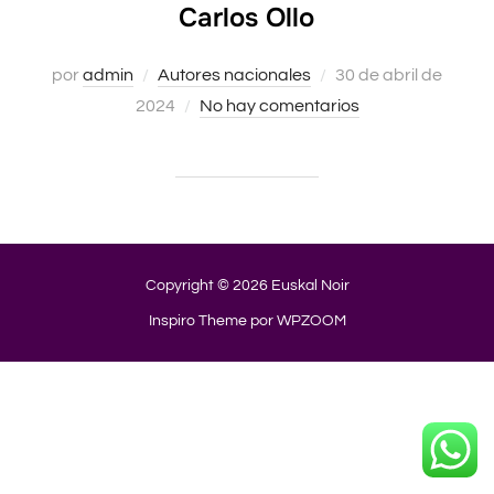
Carlos Ollo
Publicado
por
admin
Autores nacionales
30 de abril de
el
2024
No hay comentarios
Copyright © 2026 Euskal Noir
Inspiro Theme
por
WPZOOM