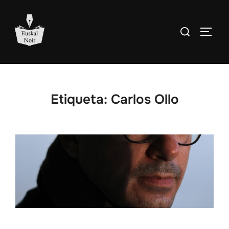
Saltar
al
Buscar:
ALTE
contenido
Etiqueta:
Carlos Ollo