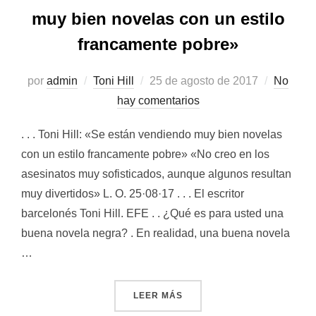
muy bien novelas con un estilo
francamente pobre»
por
admin
Toni Hill
Publicado
25 de agosto de 2017
No
hay comentarios
el
. . . Toni Hill: «Se están vendiendo muy bien novelas
con un estilo francamente pobre» «No creo en los
asesinatos muy sofisticados, aunque algunos resultan
muy divertidos» L. O. 25·08·17 . . . El escritor
barcelonés Toni Hill. EFE . . ¿Qué es para usted una
buena novela negra? . En realidad, una buena novela
…
LEER MÁS
«TONI HILL: «SE ESTÁN V