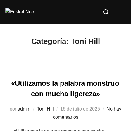
Saltar
Buscar:
al
ALTE
contenido
Categoría:
Toni Hill
«Utilizamos la palabra monstruo
con mucha ligereza»
por
admin
Toni Hill
Publicado
16 de julio de 2025
No hay
comentarios
el