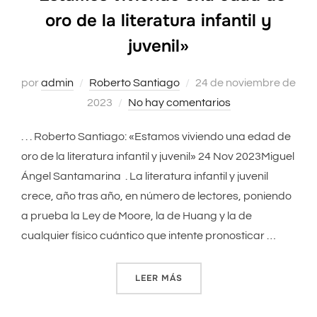
oro de la literatura infantil y
juvenil»
por
admin
Roberto Santiago
Publicado
24 de noviembre de
2023
No hay comentarios
el
. . . Roberto Santiago: «Estamos viviendo una edad de
oro de la literatura infantil y juvenil» 24 Nov 2023Miguel
Ángel Santamarina . La literatura infantil y juvenil
crece, año tras año, en número de lectores, poniendo
a prueba la Ley de Moore, la de Huang y la de
cualquier físico cuántico que intente pronosticar …
LEER MÁS
««ESTAMOS VIVIENDO UNA E