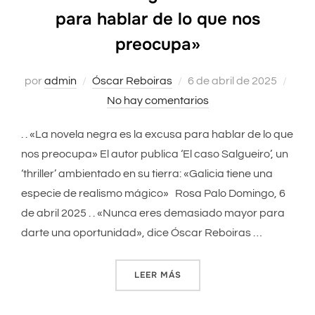
para hablar de lo que nos
preocupa»
por
admin
Óscar Reboiras
Publicado
6 de abril de 2025
No hay comentarios
el
. . «La novela negra es la excusa para hablar de lo que
nos preocupa» El autor publica ‘El caso Salgueiro’, un
‘thriller’ ambientado en su tierra: «Galicia tiene una
especie de realismo mágico» Rosa Palo Domingo, 6
de abril 2025 . . «Nunca eres demasiado mayor para
darte una oportunidad», dice Óscar Reboiras …
LEER MÁS
««LA NOVELA NEGRA ES LA